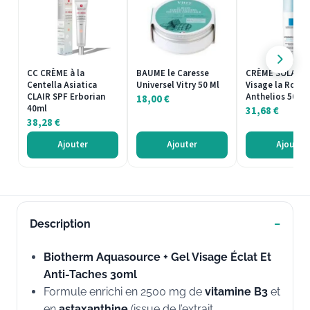
CC CRÈME à la
BAUME le Caresse
CRÈME SOLAIRE
Centella Asiatica
Universel Vitry 50 Ml
Visage la Roche
CLAIR SPF Erborian
Anthelios 50ml
18,00
€
40ml
31,68
€
38,28
€
Ajouter
Ajouter
Ajouter
Description
Biotherm Aquasource + Gel Visage Éclat Et
Anti-Taches 30ml
Formule enrichi en 2500 mg de
vitamine B3
et
en
astaxanthine
(issue de l’extrait