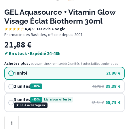
GEL Aquasource + Vitamin Glow
Visage Éclat Biotherm 30ml
★★★★☆
4,4/5 · 133 avis Google
·
Pharmacie des Bastides, officine depuis 2007
21,88
€
✔ En stock · Expédié 24-48h
Achetez plus,
payez moins · remise dès 2 unités, toutes tailles confondues
1 unité
21,88
€
2 unités
39,38
€
43,76
€
-10%
3 unités
-15%
Livraison offerte
55,79
€
65,64
€
★ Le + avantageux