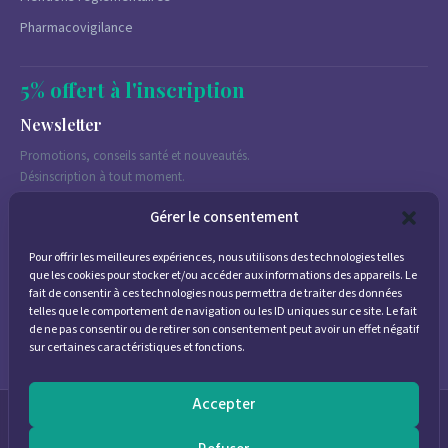
Pharmacovigilance
5% offert à l'inscription
Newsletter
Promotions, conseils santé et nouveautés.
Désinscription à tout moment.
Gérer le consentement
Pour offrir les meilleures expériences, nous utilisons des technologies telles
J'accepte de recevoir des emails marketing conformément à la
que les cookies pour stocker et/ou accéder aux informations des appareils. Le
politique de confidentialité
fait de consentir à ces technologies nous permettra de traiter des données
telles que le comportement de navigation ou les ID uniques sur ce site. Le fait
de ne pas consentir ou de retirer son consentement peut avoir un effet négatif
sur certaines caractéristiques et fonctions.
Accepter
© 2026
Parapharmacie Provence
— Pharmacie des Bastides