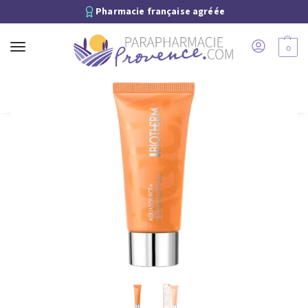
Pharmacie française agréée
0
Recherche