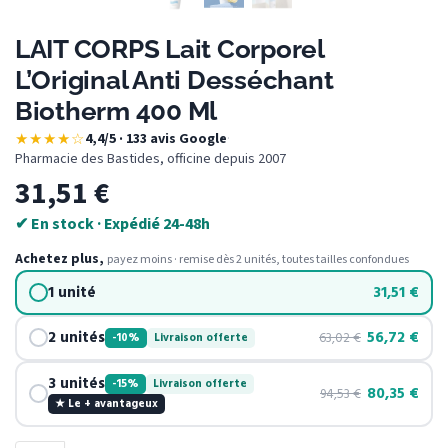
LAIT CORPS Lait Corporel
L’Original Anti Desséchant
Biotherm 400 Ml
★★★★☆
4,4/5 · 133 avis Google
·
Pharmacie des Bastides, officine depuis 2007
31,51
€
✔ En stock · Expédié 24-48h
Achetez plus,
payez moins · remise dès 2 unités, toutes tailles confondues
1 unité
31,51
€
2 unités
56,72
€
63,02
€
-10%
Livraison offerte
3 unités
-15%
Livraison offerte
80,35
€
94,53
€
★ Le + avantageux