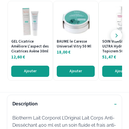
GEL Cicatrice
BAUME le Caresse
SOIN VISAGE M
Améliore L'aspect des
Universel Vitry 50 Ml
ULTRA Hydrata
Cicatrices Avène 30ml
Topicrem 500m
18,00
€
12,60
€
51,47
€
Ajouter
Ajouter
Ajouter
Description
Biotherm Lait Corporel L’Original Lait Corps Anti-
Desséchant 400 ml est un soin fluide et frais anti-