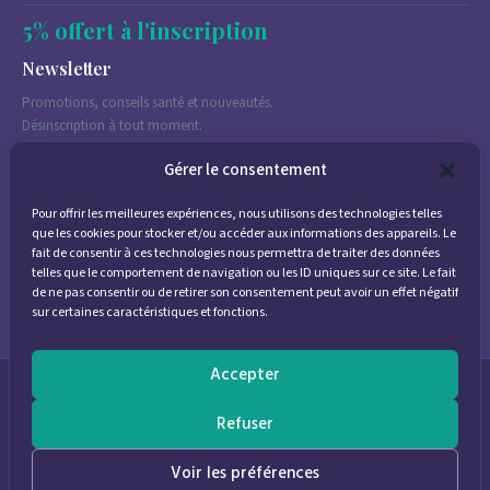
5% offert à l'inscription
Newsletter
Promotions, conseils santé et nouveautés.
Désinscription à tout moment.
Gérer le consentement
Pour offrir les meilleures expériences, nous utilisons des technologies telles
J'accepte de recevoir des emails marketing conformément à la
que les cookies pour stocker et/ou accéder aux informations des appareils. Le
politique de confidentialité
fait de consentir à ces technologies nous permettra de traiter des données
telles que le comportement de navigation ou les ID uniques sur ce site. Le fait
de ne pas consentir ou de retirer son consentement peut avoir un effet négatif
sur certaines caractéristiques et fonctions.
Accepter
© 2026
Parapharmacie Provence
— Pharmacie des Bastides
Refuser
0
Voir les préférences