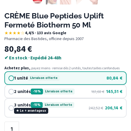
CRÈME Blue Peptides Uplift
Fermeté Biotherm 50 Ml
★★★★☆
4,4/5 · 133 avis Google
·
Pharmacie des Bastides, officine depuis 2007
80,84
€
✔ En stock · Expédié 24-48h
Achetez plus,
payez moins · remise dès 2 unités, toutes tailles confondues
1 unité
80,84
€
Livraison offerte
2 unités
145,51
€
161,68
€
-10%
Livraison offerte
3 unités
-15%
Livraison offerte
206,14
€
242,52
€
★ Le + avantageux