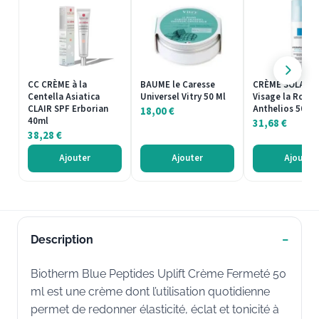
CC CRÈME à la
BAUME le Caresse
CRÈME SOLAIRE
Centella Asiatica
Universel Vitry 50 Ml
Visage la Roche
CLAIR SPF Erborian
Anthelios 50ml
18,00
€
40ml
31,68
€
38,28
€
Ajouter
Ajouter
Ajouter
Description
Biotherm Blue Peptides Uplift Crème Fermeté 50
ml est une crème dont l’utilisation quotidienne
permet de redonner élasticité, éclat et tonicité à