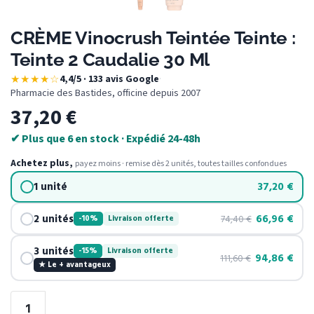
CRÈME Vinocrush Teintée Teinte :
Teinte 2 Caudalie 30 Ml
★★★★☆
4,4/5 · 133 avis Google
·
Pharmacie des Bastides, officine depuis 2007
37,20
€
✔ Plus que 6 en stock · Expédié 24-48h
Achetez plus,
payez moins · remise dès 2 unités, toutes tailles confondues
1 unité
37,20
€
2 unités
66,96
€
74,40
€
-10%
Livraison offerte
3 unités
-15%
Livraison offerte
94,86
€
111,60
€
★ Le + avantageux