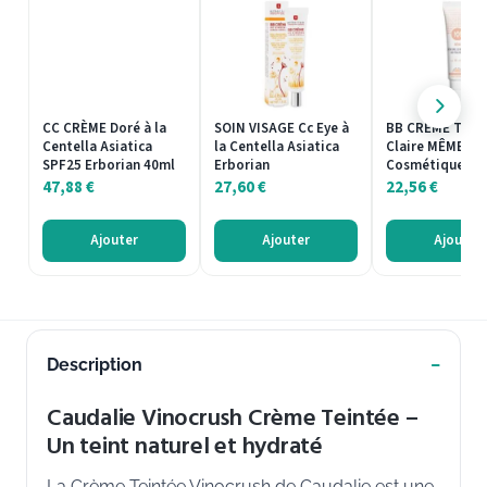
CC CRÈME Doré à la
SOIN VISAGE Cc Eye à
BB CRÈME Tein
Centella Asiatica
la Centella Asiatica
Claire MÊME
SPF25 Erborian 40ml
Erborian
Cosmétique 30
47,88
€
27,60
€
22,56
€
Ajouter
Ajouter
Ajouter
Description
Caudalie Vinocrush Crème Teintée –
Un teint naturel et hydraté
La Crème Teintée Vinocrush de Caudalie est une