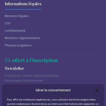
Informations légales
Mentions légales
CGV
Confidentialité
Mentions réglementaires
Pharmacovigilance
5% offert à l'inscription
Newsletter
Promotions, conseils santé et nouveautés.
Désinscription à tout moment.
Gérer le consentement
Pour offrir les meilleures expériences, nous utilisons des technologies telles
J'accepte de recevoir des emails marketing conformément à la
que les cookies pour stocker et/ou accéder aux informations des appareils. Le