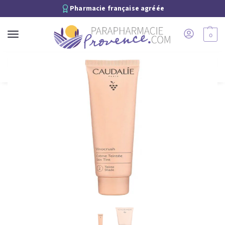
Pharmacie française agréée
0
Recherche