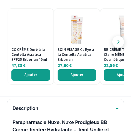
CC CRÈME Doré à la
SOIN VISAGE Cc Eye à
BB CRÈME Tein
Centella Asiatica
la Centella Asiatica
Claire MÊME
SPF25 Erborian 40ml
Erborian
Cosmétique 30
47,88
€
27,60
€
22,56
€
Ajouter
Ajouter
Ajouter
Description
Parapharmacie Nuxe. Nuxe Prodigieux BB
Crème Teintée Hydratante – Teint Unifié et