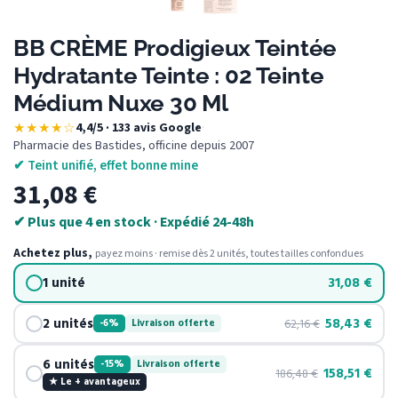
BB CRÈME Prodigieux Teintée
Hydratante Teinte : 02 Teinte
Médium Nuxe 30 Ml
★★★★☆
4,4/5 · 133 avis Google
·
Pharmacie des Bastides, officine depuis 2007
✔ Teint unifié, effet bonne mine
31,08
€
✔ Plus que 4 en stock · Expédié 24-48h
Achetez plus,
payez moins · remise dès 2 unités, toutes tailles confondues
1 unité
31,08
€
2 unités
58,43
€
62,16
€
-6%
Livraison offerte
6 unités
-15%
Livraison offerte
158,51
€
186,48
€
★ Le + avantageux