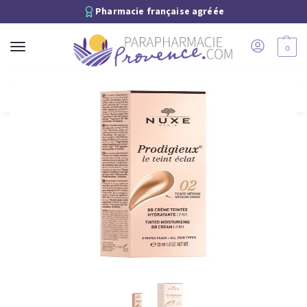
Pharmacie française agréée
0
Recherche