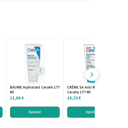
BAUME Hydratant CeraVe 177
CRÈME SA Anti Rugosités
C
Ml
CeraVe 177 Ml
Ce
11,88
€
18,72
€
2
Ajouter
Ajouter