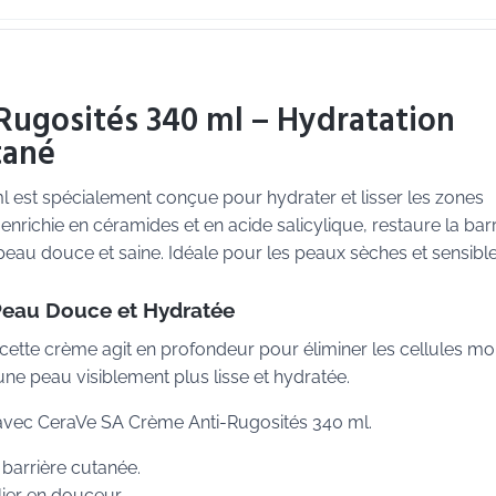
ugosités 340 ml – Hydratation
tané
 est spécialement conçue pour hydrater et lisser les zones
nrichie en céramides et en acide salicylique, restaure la barr
peau douce et saine. Idéale pour les peaux sèches et sensible
Peau Douce et Hydratée
, cette crème agit en profondeur pour éliminer les cellules mo
 une peau visiblement plus lisse et hydratée.
avec CeraVe SA Crème Anti-Rugosités 340 ml.
 barrière cutanée.
lier en douceur.