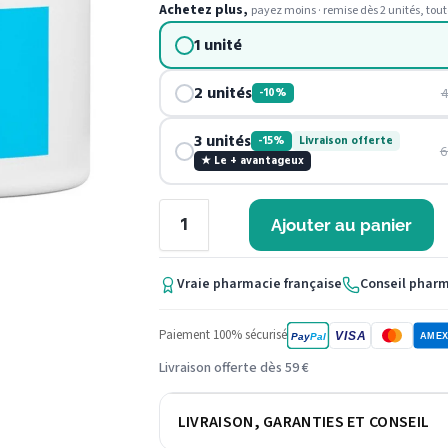
Achetez plus,
payez moins · remise dès 2 unités, tout
1 unité
2 unités
4
-10%
3 unités
-15%
Livraison offerte
6
★ Le + avantageux
Ajouter au panier
Vraie pharmacie française
Conseil phar
Paiement 100% sécurisé
VISA
Pay
Pal
AME
Livraison offerte dès 59 €
LIVRAISON, GARANTIES ET CONSEIL