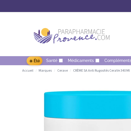
Santé
Médicaments
Complément
☀️ Été
Accueil
Marques
Cerave
CRÈME SA Anti Rugosités CeraVe 340 Ml
/
/
/