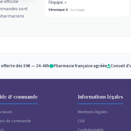
ne officine
l’équipe. »
ommandes sont
Véronique V.
Avis Google
 pharmaciens
 offerte dès 59€ — 24-48h
Pharmacie française agréée
Conseil d'
ide & commande
Informations légales
ivraison
Mentions légales
uivi de commande
CGV
AQ
Confidentialité