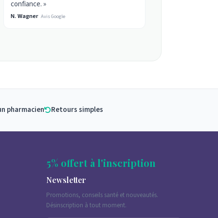
confiance. »
N. Wagner
Avis Google
un pharmacien
Retours simples
5% offert à l'inscription
Newsletter
Promotions, conseils santé et nouveautés.
Désinscription à tout moment.