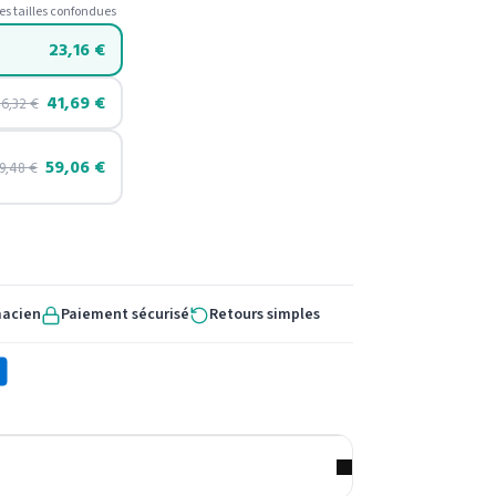
es tailles confondues
23,16
€
41,69
€
6,32
€
59,06
€
9,48
€
macien
Paiement sécurisé
Retours simples
X