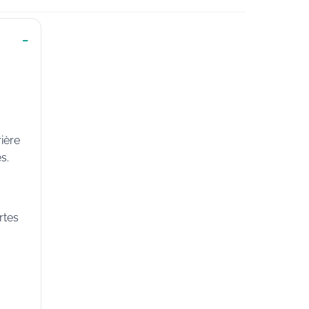
ière
s.
rtes