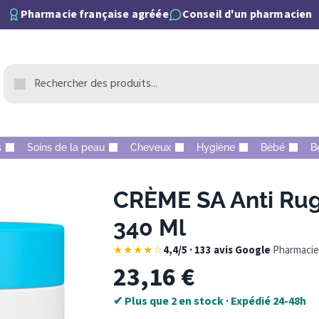
Pharmacie française agréée
Conseil d'un pharmacien
s
Soins de la peau
Cheveux
Hygiène
Bébé
B
CRÈME SA Anti Rug
340 Ml
★★★★☆
4,4/5 · 133 avis Google
·
Pharmacie 
23,16
€
✔ Plus que 2 en stock · Expédié 24-48h