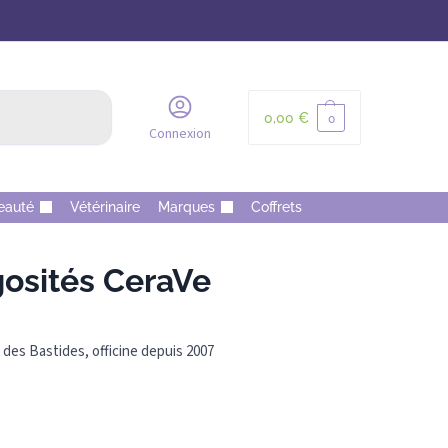
Recherche
0,00
€
0
Connexion
eauté
Vétérinaire
Marques
Coffrets
osités CeraVe
des Bastides, officine depuis 2007