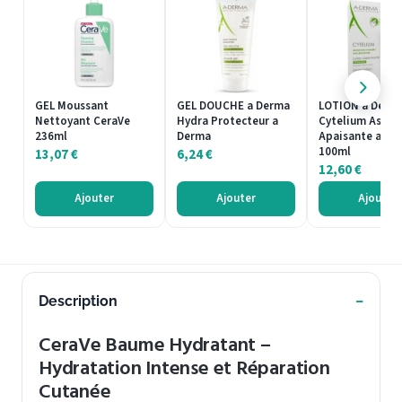
GEL Moussant
GEL DOUCHE a Derma
LOTION a Derm
Nettoyant CeraVe
Hydra Protecteur a
Cytelium Asséc
236ml
Derma
Apaisante a De
100ml
13,07
€
6,24
€
12,60
€
Ajouter
Ajouter
Ajouter
Description
CeraVe Baume Hydratant –
Hydratation Intense et Réparation
Cutanée