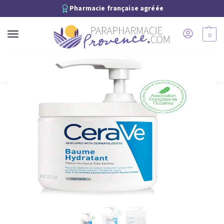
Pharmacie française agréée
0
Recherche