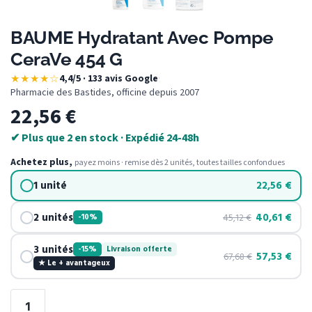
BAUME Hydratant Avec Pompe
CeraVe 454 G
★★★★☆
4,4/5 · 133 avis Google
·
Pharmacie des Bastides, officine depuis 2007
22,56
€
✔ Plus que 2 en stock · Expédié 24-48h
Achetez plus,
payez moins · remise dès 2 unités, toutes tailles confondues
1 unité
22,56
€
2 unités
40,61
€
45,12
€
-10%
3 unités
-15%
Livraison offerte
57,53
€
67,68
€
★ Le + avantageux