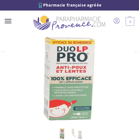
Pharmacie française agréée
0
Recherche