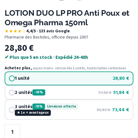
LOTION DUO LP PRO Anti Poux et
Omega Pharma 150ml
★★★★☆
4,4/5 · 133 avis Google
·
Pharmacie des Bastides, officine depuis 2007
28,80
€
✔ Plus que 5 en stock · Expédié 24-48h
Achetez plus,
payez moins · remise dès 2 unités, toutes tailles confondues
1 unité
28,80
€
2 unités
51,84
€
57,60
€
-10%
3 unités
-15%
Livraison offerte
73,44
€
86,40
€
★ Le + avantageux