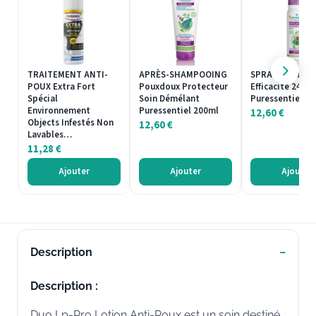
TRAITEMENT ANTI-
APRÈS-SHAMPOOING
SPRAY Répulsif
POUX Extra Fort
Pouxdoux Protecteur
Efficacité 24H
Spécial
Soin Démélant
Puressentiel 7
Environnement
Puressentiel 200ml
12,60
€
Objects Infestés Non
12,60
€
Lavables…
11,28
€
Ajouter
Ajouter
Ajouter
Description
Description :
Duo Lp-Pro Lotion Anti-Poux est un soin destiné