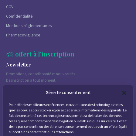
CGV
Confidentialité
Mentions réglementaires
Pharmacovigilance
5% offert à l'inscription
Newsletter
Promotions, conseils santé et nouveautés.
Désinscription à tout moment.
Gérer le consentement
Pour offrir les meilleures expériences, nous utilisons des technologies telles
J'accepte de recevoir des emails marketing conformément à la
que les cookies pour stocker et/ou accéder aux informations des appareils. Le
politique de confidentialité
fait de consentir à ces technologies nous permettra de traiter des données
telles que le comportement de navigation ou les ID uniques sur ce site. Le fait
de ne pas consentir ou de retirer son consentement peut avoir un effet négatif
sur certaines caractéristiques et fonctions.