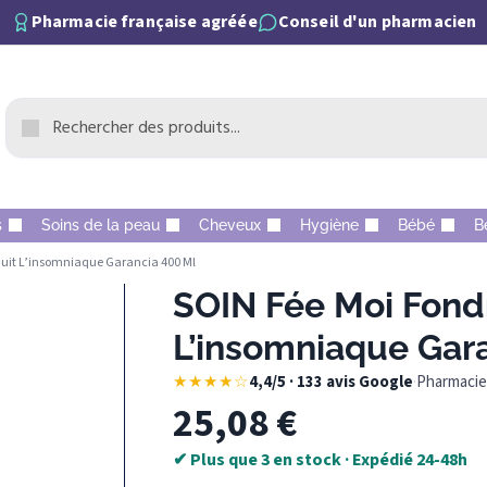
Pharmacie française agréée
Conseil d'un pharmacien
s
Soins de la peau
Cheveux
Hygiène
Bébé
B
Nuit L’insomniaque Garancia 400 Ml
SOIN Fée Moi Fondr
L’insomniaque Gar
★★★★☆
4,4/5 · 133 avis Google
·
Pharmacie 
25,08
€
✔ Plus que 3 en stock · Expédié 24-48h