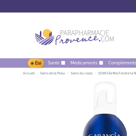
Santé
Médicaments
Complément
☀️ Été
Accueil
Soins de la Peau
Soins du corps
SOIN Fée Moi Fondre la 
/
/
/