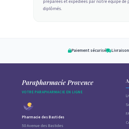
préparées et expédiées par notre équipe de
diplômés.
Paiement sécurisé
Livraison
A
Parapharmacie Provence
VOTRE PARAPHARMACIE EN LIGNE
L
S
F
Pharmacie des Bastides
C
50 Avenue des Bastides