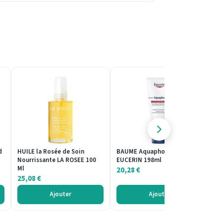
d
HUILE la Rosée de Soin
BAUME Aquaphor Réparateur
B
Nourrissante LA ROSEE 100
EUCERIN 198ml
Ap
Ml
Ur
20,28
€
25,08
€
2
Ajouter
Ajouter