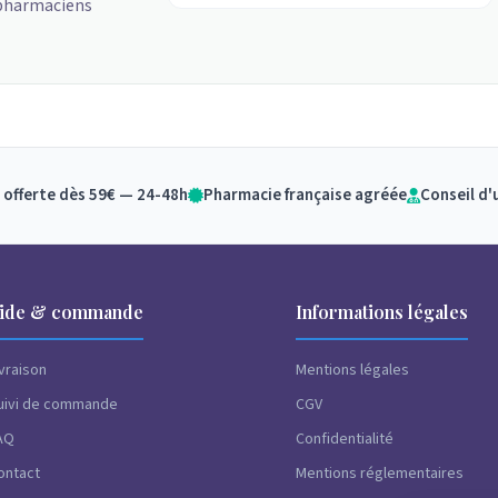
 pharmaciens
 offerte dès 59€ — 24-48h
Pharmacie française agréée
Conseil d'
ide & commande
Informations légales
ivraison
Mentions légales
uivi de commande
CGV
AQ
Confidentialité
ontact
Mentions réglementaires