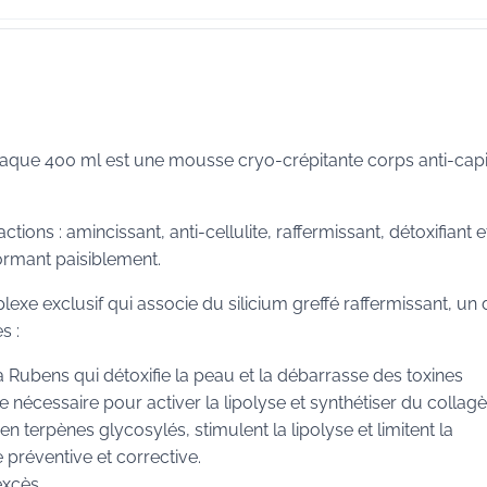
iaque 400 ml est une mousse cryo-crépitante corps anti-cap
ions : amincissant, anti-cellulite, raffermissant, détoxifiant e
dormant paisiblement.
e exclusif qui associe du silicium greffé raffermissant, un 
s :
ia Rubens qui détoxifie la peau et la débarrasse des toxines
gie nécessaire pour activer la lipolyse et synthétiser du collag
 en terpènes glycosylés, stimulent la lipolyse et limitent la
 préventive et corrective.
excès.