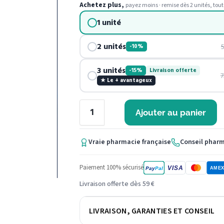
Achetez plus,
payez moins · remise dès 2 unités, tout
1 unité
2 unités
-10%
3 unités
-15%
Livraison offerte
7
★ Le + avantageux
Ajouter au panier
Vraie pharmacie française
Conseil phar
Paiement 100% sécurisé
VISA
Pay
Pal
AME
Livraison offerte dès 59 €
LIVRAISON, GARANTIES ET CONSEIL