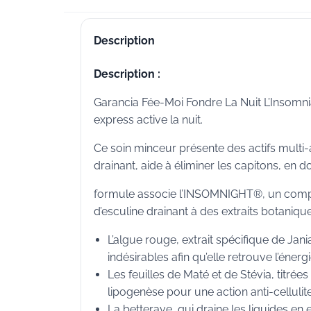
Description
Description :
Garancia Fée-Moi Fondre La Nuit L’Insomn
express active la nuit.
Ce soin minceur présente des actifs multi-act
drainant, aide à éliminer les capitons, en 
formule associe l’INSOMNIGHT®, un complex
d’esculine drainant à des extraits botanique
L’algue rouge, extrait spécifique de Jan
indésirables afin qu’elle retrouve l’éner
Les feuilles de Maté et de Stévia, titrées
lipogenèse pour une action anti-cellulite
La betterave, qui draine les liquides en 