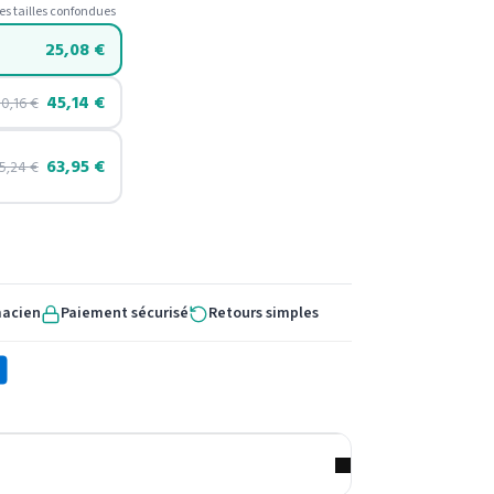
es tailles confondues
25,08
€
45,14
€
50,16
€
63,95
€
5,24
€
macien
Paiement sécurisé
Retours simples
X