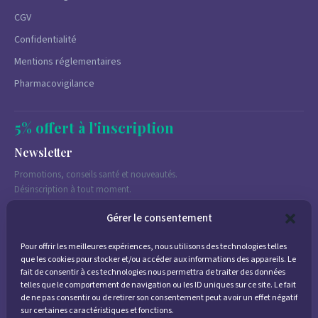
CGV
Confidentialité
Mentions réglementaires
Pharmacovigilance
5% offert à l'inscription
Newsletter
Promotions, conseils santé et nouveautés.
Désinscription à tout moment.
Gérer le consentement
Pour offrir les meilleures expériences, nous utilisons des technologies telles
J'accepte de recevoir des emails marketing conformément à la
que les cookies pour stocker et/ou accéder aux informations des appareils. Le
politique de confidentialité
fait de consentir à ces technologies nous permettra de traiter des données
telles que le comportement de navigation ou les ID uniques sur ce site. Le fait
de ne pas consentir ou de retirer son consentement peut avoir un effet négatif
sur certaines caractéristiques et fonctions.