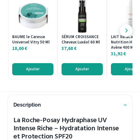
BAUME le Caresse
SÉRUM CROISSANCE
LAIT XeraCalm
Universel Vitry 50 Ml
Cheveux Luxéol 60 Ml
Nutrition Hydr
Avène 400 Ml
18,00
€
37,68
€
31,92
€
Ajouter
Ajouter
Ajouter
Description
La Roche-Posay Hydraphase UV
Intense Riche – Hydratation Intense
et Protection SPF20