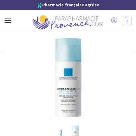
Pharmacie française agréée
0
Recherche