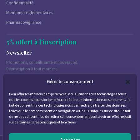
Confidentialité
Mentions réglementaires
Pharmacovigilance
5% offert à l'inscription
Newsletter
Promotions, conseils santé et nouveautés.
Désinscription à tout moment.
Gérer le consentement
Pour offrir les meilleures expériences, nous utilisons des technologies telles
J'accepte de recevoir des emails marketing conformément à la
que les cookies pour stocker et/ou accéder aux informations des appareils. Le
politique de confidentialité
fait de consentir à ces technologies nous permettra de traiter des données
telles que le comportement de navigation ou les ID uniques sur ce site. Le fait
de ne pas consentir ou de retirer son consentement peut avoir un effet négatif
sur certaines caractéristiques et fonctions.