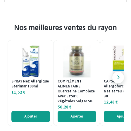
Nos meilleures ventes du rayon
SPRAY Nez Allergique
COMPLÉMENT
CAPSULES
Sterimar 100ml
ALIMENTAIRE
Allergoforce Co
Quercetine Complexe
Nez et Yeu Pra
11,52
€
Avec Ester C
30
Végétales Solgar 50…
12,48
€
50,28
€
Ajouter
Ajouter
Ajouter