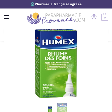
Pharmacie française agréée
0
Recherche