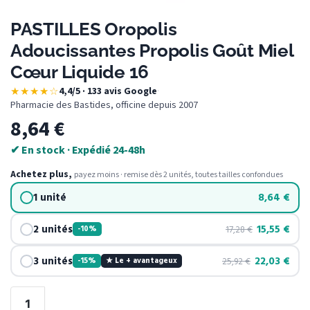
PASTILLES Oropolis
Adoucissantes Propolis Goût Miel
Cœur Liquide 16
★★★★☆
4,4/5 · 133 avis Google
·
Pharmacie des Bastides, officine depuis 2007
8,64
€
✔ En stock · Expédié 24-48h
Achetez plus,
payez moins · remise dès 2 unités, toutes tailles confondues
1 unité
8,64
€
2 unités
15,55
€
17,28
€
-10%
3 unités
22,03
€
25,92
€
-15%
★ Le + avantageux