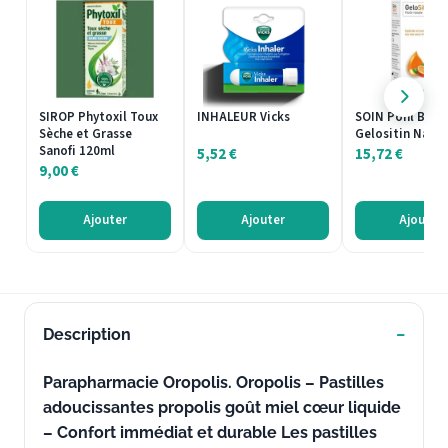
SIROP Phytoxil Toux
INHALEUR Vicks
SOIN Pohl Bos
Sèche et Grasse
Gelositin Nasal
Sanofi 120ml
5,52
€
15,72
€
9,00
€
Ajouter
Ajouter
Ajouter
Description
Parapharmacie Oropolis. Oropolis – Pastilles
adoucissantes propolis goût miel cœur liquide
– Confort immédiat et durable Les pastilles