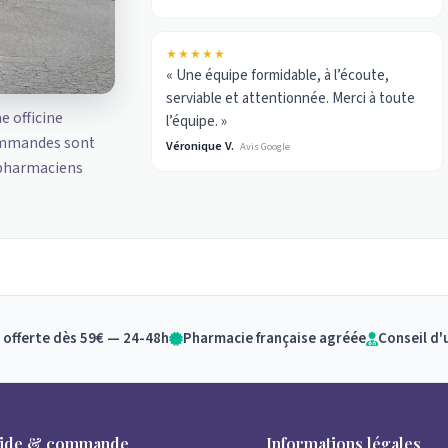
★★★★★
« Une équipe formidable, à l’écoute,
serviable et attentionnée. Merci à toute
ne officine
l’équipe. »
ommandes sont
Véronique V.
Avis Google
 pharmaciens
 offerte dès 59€ — 24-48h
Pharmacie française agréée
Conseil d'
ide & commande
Informations légales