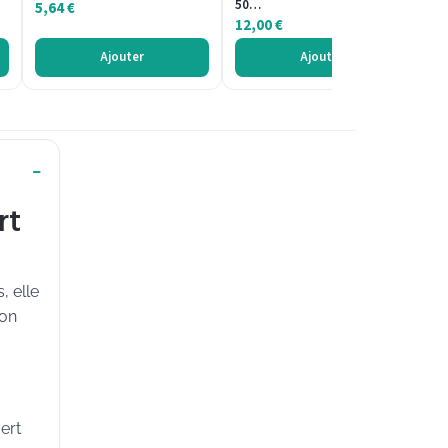
50…
Fr
5,64
€
12,00
€
6
Ajouter
Ajouter
rt
, elle
son
ert