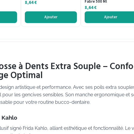
Fabre 500 Ml
8,64
€
8,64
€
Ajouter
Ajouter
rosse à Dents Extra Souple – Confo
age Optimal
 design artistique et performance. Avec ses poils extra souples
éal pour les gencives sensibles. Son manche ergonomique et 
nsable pour votre routine bucco-dentaire.
a Kahlo
if signé Frida Kahlo, alliant esthétique et fonctionnalité. Le v