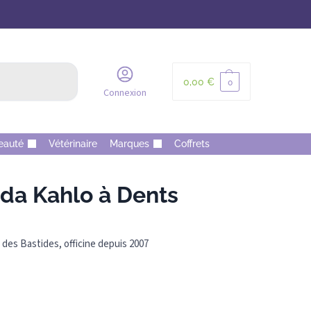
Recherche
0,00
€
0
Connexion
eauté
Vétérinaire
Marques
Coffrets
da Kahlo à Dents
des Bastides, officine depuis 2007