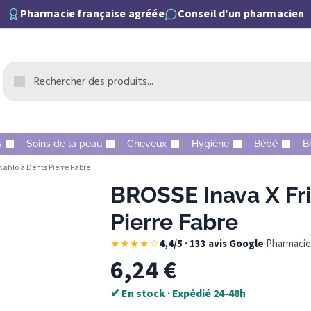
Pharmacie française agréée
Conseil d'un pharmacien
s
Soins de la peau
Cheveux
Hygiène
Bébé
B
Kahlo à Dents Pierre Fabre
BROSSE Inava X Fri
Pierre Fabre
★★★★☆
4,4/5 · 133 avis Google
·
Pharmacie 
6,24
€
✔ En stock · Expédié 24-48h