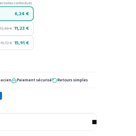
es tailles confondues
6,24
€
11,23
€
12,48
€
15,91
€
18,72
€
macien
Paiement sécurisé
Retours simples
X