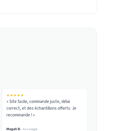
★★★★★
« Site facile, commande juste, délai
correct, et des échantillons offerts. Je
recommande ! »
Magali B.
Avis Google