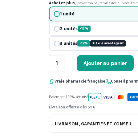
Achetez plus,
payez moins · remise dès 2 unités, tout
1 unité
2 unités
-10%
3 unités
-15%
★ Le + avantageux
Ajouter au panier
Vraie pharmacie française
Conseil phar
Paiement 100% sécurisé
VISA
Pay
Pal
AME
Livraison offerte dès 59 €
LIVRAISON, GARANTIES ET CONSEIL