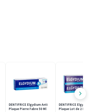
DENTIFRICE Elgydium Anti
DENTIFRICE Elgydium Anti
D
Plaque Pierre Fabre 50 Ml
Plaque Lot de 2 Pierre Fabre
É