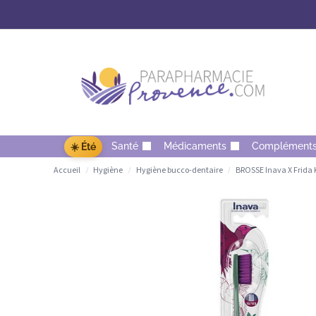
Santé
Médicaments
Complément
☀️ Été
Accueil
Hygiène
Hygiène bucco-dentaire
BROSSE Inava X Frida 
/
/
/