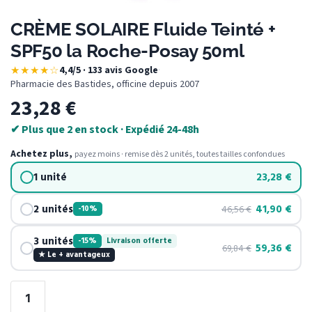
CRÈME SOLAIRE Fluide Teinté +
SPF50 la Roche-Posay 50ml
★★★★☆
4,4/5 · 133 avis Google
·
Pharmacie des Bastides, officine depuis 2007
23,28
€
✔ Plus que 2 en stock · Expédié 24-48h
Achetez plus,
payez moins · remise dès 2 unités, toutes tailles confondues
1 unité
23,28
€
2 unités
41,90
€
46,56
€
-10%
3 unités
-15%
Livraison offerte
59,36
€
69,84
€
★ Le + avantageux