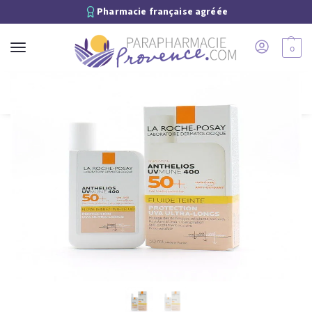
Pharmacie française agréée
0
Recherche