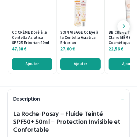
CC CRÈME Doré à la
SOIN VISAGE Cc Eye à
BB CRÈME Tein
Centella Asiatica
la Centella Asiatica
Claire MÊME
SPF25 Erborian 40ml
Erborian
Cosmétique 30
47,88
€
27,60
€
22,56
€
Ajouter
Ajouter
Ajouter
Description
La Roche-Posay – Fluide Teinté
SPF50+ 50ml – Protection Invisible et
Confortable