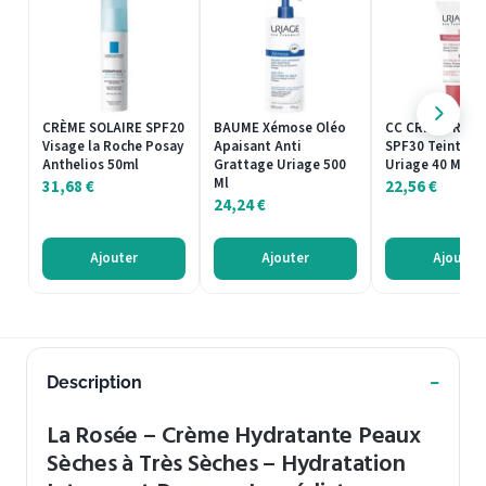
CRÈME SOLAIRE SPF20
BAUME Xémose Oléo
CC CRÈME Rosé
Visage la Roche Posay
Apaisant Anti
SPF30 Teinte 
Anthelios 50ml
Grattage Uriage 500
Uriage 40 Ml
Ml
31,68
€
22,56
€
24,24
€
Ajouter
Ajouter
Ajouter
Description
La Rosée – Crème Hydratante Peaux
Sèches à Très Sèches – Hydratation