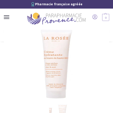
Pharmacie française agréée
0
Recherche