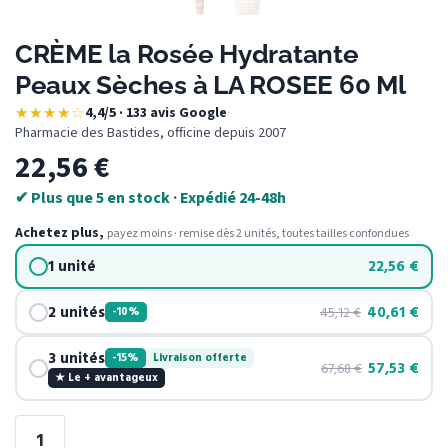
CRÈME la Rosée Hydratante
Peaux Sèches à LA ROSEE 60 Ml
★★★★☆
4,4/5 · 133 avis Google
·
Pharmacie des Bastides, officine depuis 2007
22,56
€
✔ Plus que 5 en stock · Expédié 24-48h
Achetez plus,
payez moins · remise dès 2 unités, toutes tailles confondues
1 unité
22,56
€
2 unités
40,61
€
45,12
€
-10%
3 unités
-15%
Livraison offerte
57,53
€
67,68
€
★ Le + avantageux