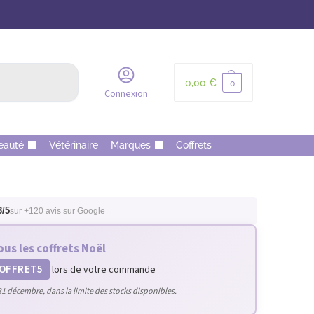
Recherche
0,00
€
0
Connexion
eauté
Vétérinaire
Marques
Coffrets
3/5
sur +120 avis sur Google
ous les coffrets Noël
OFFRET5
lors de votre commande
31 décembre, dans la limite des stocks disponibles.