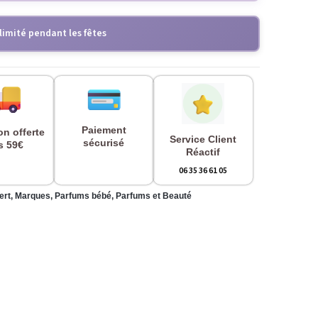
limité pendant les fêtes
Paiement
on offerte
Service Client
sécurisé
s 59€
Réactif
06 35 36 61 05
ert
,
Marques
,
Parfums bébé
,
Parfums et Beauté