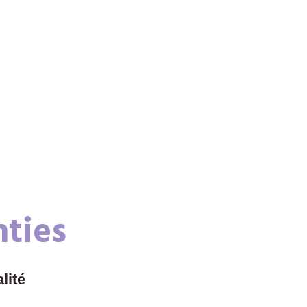
nties
lité