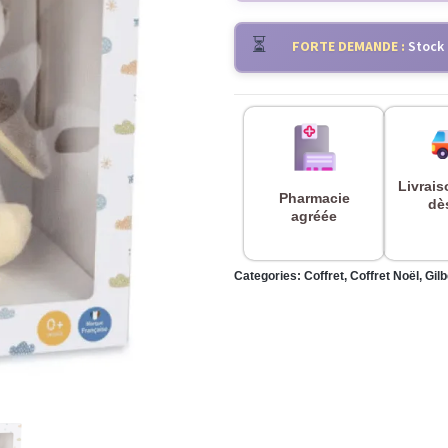
⏳
FORTE DEMANDE :
Stock 
Livrais
Pharmacie
dè
agréée
Categories:
Coffret
,
Coffret Noël
,
Gilb