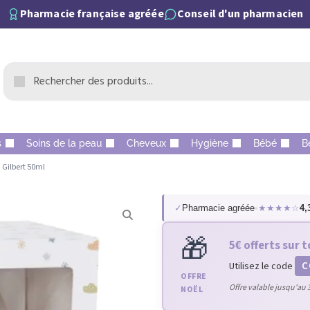
Pharmacie française agréée
Conseil d'un pharmacien
s
Soins de la peau
Cheveux
Hygiène
Bébé
B
 Gilbert 50ml
✓
Pharmacie agréée
•
★★★★☆
4,
🎁
5€ offerts sur t
C
Utilisez le code
OFFRE
Offre valable jusqu'au 
NOËL