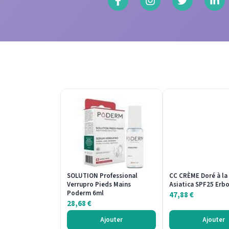
SOLUTION Professional
CC CRÈME Doré à la
Verrupro Pieds Mains
Asiatica SPF25 Erb
Poderm 6ml
47,88
€
28,68
€
Ajouter
Ajouter