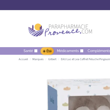
Santé
Médicaments
Complément
☀️ Été
Accueil
Marques
Gilbert
EAU Luc et Lea Coffret Peluche Pingouin
/
/
/