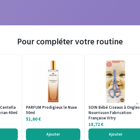
Pour compléter votre routine
 Centella
PARFUM Prodigieux le Nuxe
SOIN Bébé Ciseaux à Ongles
orian 40ml
50ml
Nourrisson Fabrication
Française Vitry
51,60
€
18,72
€
Ajouter
Ajouter