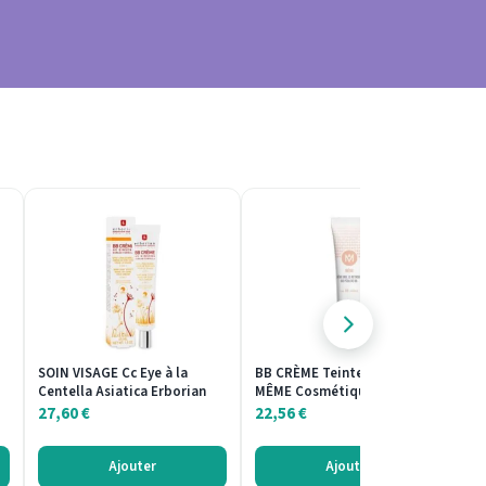
SOIN VISAGE Cc Eye à la
BB CRÈME Teinte Claire
S
Centella Asiatica Erborian
MÊME Cosmétique 30ml
Re
27,60
€
22,56
€
9
Ajouter
Ajouter