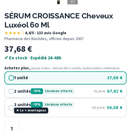
SÉRUM CROISSANCE Cheveux
Luxéol 60 Ml
★★★★☆
4,4/5 · 133 avis Google
·
Pharmacie des Bastides, officine depuis 2007
37,68
€
✔ En stock · Expédié 24-48h
Achetez plus,
payez moins · remise dès 2 unités, toutes tailles confondues
1 unité
37,68
€
2 unités
67,82
€
75,36
€
-10%
Livraison offerte
3 unités
-15%
Livraison offerte
96,08
€
113,04
€
★ Le + avantageux