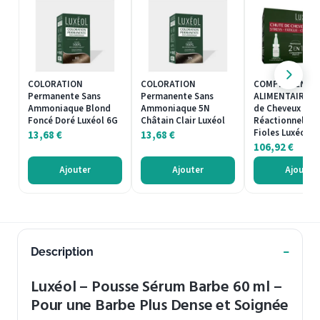
COLORATION
COLORATION
COMPLÉMENT
Permanente Sans
Permanente Sans
ALIMENTAIRE C
Ammoniaque Blond
Ammoniaque 5N
de Cheveux
Foncé Doré Luxéol 6G
Châtain Clair Luxéol
Réactionnelle 1
Fioles Luxéol
13,68
€
13,68
€
106,92
€
Ajouter
Ajouter
Ajouter
Description
Luxéol – Pousse Sérum Barbe 60 ml –
Pour une Barbe Plus Dense et Soignée