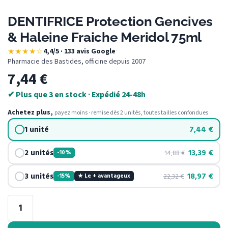
DENTIFRICE Protection Gencives
& Haleine Fraiche Meridol 75ml
★★★★☆
4,4/5 · 133 avis Google
·
Pharmacie des Bastides, officine depuis 2007
7,44
€
✔ Plus que 3 en stock · Expédié 24-48h
Achetez plus,
payez moins · remise dès 2 unités, toutes tailles confondues
1 unité
7,44
€
2 unités
13,39
€
14,88
€
-10%
3 unités
18,97
€
22,32
€
-15%
★ Le + avantageux