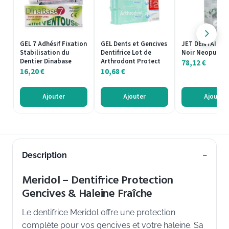
GEL 7 Adhésif Fixation
GEL Dents et Gencives
JET DENTAIRE C
Stabilisation du
Dentifrice Lot de
Noir Neopulse
Dentier Dinabase
Arthrodont Protect
78,12
€
16,20
€
10,68
€
Ajouter
Ajouter
Ajouter
Description
Meridol – Dentifrice Protection
Gencives & Haleine Fraîche
Le dentifrice Meridol offre une protection
complète pour vos gencives et votre haleine. Sa