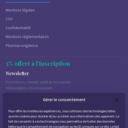
Mentions légales
CGV
Confidentialité
Mentions réglementaires
Pharmacovigilance
5% offert à l'inscription
Newsletter
Promotions, conseils santé et nouveautés.
Désinscription à tout moment.
Gérer le consentement
Pour offrir les meilleures expériences, nous utilisons des technologies telles
J'accepte de recevoir des emails marketing conformément à la
que les cookies pour stocker et/ou accéder aux informations des appareils. Le
politique de confidentialité
fait de consentir à ces technologies nous permettra de traiter des données
telles que le comportement de navigation ou les ID uniques sur ce site. Le fait