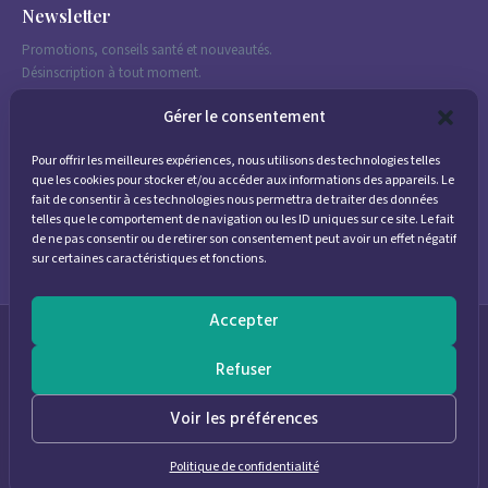
Newsletter
Promotions, conseils santé et nouveautés.
Désinscription à tout moment.
Gérer le consentement
Pour offrir les meilleures expériences, nous utilisons des technologies telles
J'accepte de recevoir des emails marketing conformément à la
que les cookies pour stocker et/ou accéder aux informations des appareils. Le
politique de confidentialité
fait de consentir à ces technologies nous permettra de traiter des données
telles que le comportement de navigation ou les ID uniques sur ce site. Le fait
de ne pas consentir ou de retirer son consentement peut avoir un effet négatif
sur certaines caractéristiques et fonctions.
Accepter
© 2026
Parapharmacie Provence
— Pharmacie des Bastides
Refuser
0
Voir les préférences
Politique de confidentialité