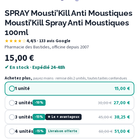
SPRAY Mousti’Kill Anti Moustiques
Mousti’Kill Spray Anti Moustiques
100ml
★★★★☆
4,4/5 · 133 avis Google
·
Pharmacie des Bastides, officine depuis 2007
15,00
€
✔ En stock · Expédié 24-48h
Achetez plus,
payez moins · remise dès 2 unités, toutes tailles confondues
1 unité
15,00
€
2 unités
27,00
€
30,00
€
-10%
3 unités
38,25
€
45,00
€
-15%
★ Le + avantageux
4 unités
51,00
€
60,00
€
-15%
Livraison offerte