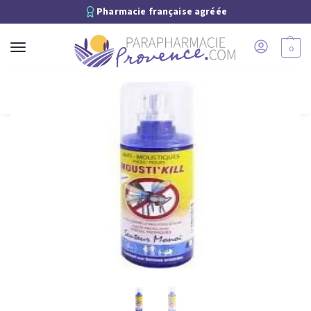
Pharmacie française agréée
0
Recherche