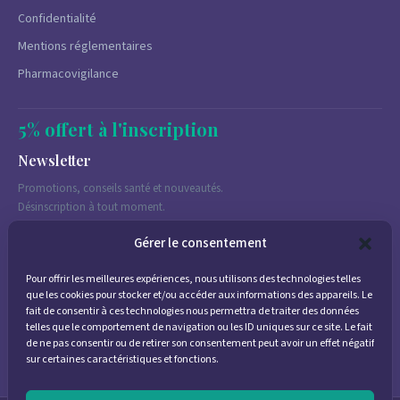
Confidentialité
Mentions réglementaires
Pharmacovigilance
5% offert à l'inscription
Newsletter
Promotions, conseils santé et nouveautés.
Désinscription à tout moment.
Gérer le consentement
Pour offrir les meilleures expériences, nous utilisons des technologies telles
J'accepte de recevoir des emails marketing conformément à la
que les cookies pour stocker et/ou accéder aux informations des appareils. Le
politique de confidentialité
fait de consentir à ces technologies nous permettra de traiter des données
telles que le comportement de navigation ou les ID uniques sur ce site. Le fait
de ne pas consentir ou de retirer son consentement peut avoir un effet négatif
sur certaines caractéristiques et fonctions.