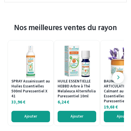
Nos meilleures ventes du rayon
SPRAY Assainissant au
HUILE ESSENTIELLE
BAUME
Huiles Essentielles
HEBBD Arbre à Thé
ARTICULATION
500ml Puressentiel X
Melaleuca Alternifolia
Calmant au Hui
41
Puressentiel 10ml
Essentielles 30
Puressentiel X 
33,96
€
6,24
€
19,68
€
Ajouter
Ajouter
Ajouter