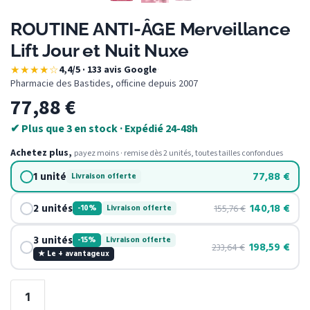
ROUTINE ANTI-ÂGE Merveillance
Lift Jour et Nuit Nuxe
★★★★☆
4,4/5 · 133 avis Google
·
Pharmacie des Bastides, officine depuis 2007
77,88
€
✔ Plus que 3 en stock · Expédié 24-48h
Achetez plus,
payez moins · remise dès 2 unités, toutes tailles confondues
1 unité
77,88
€
Livraison offerte
2 unités
140,18
€
155,76
€
-10%
Livraison offerte
3 unités
-15%
Livraison offerte
198,59
€
233,64
€
★ Le + avantageux