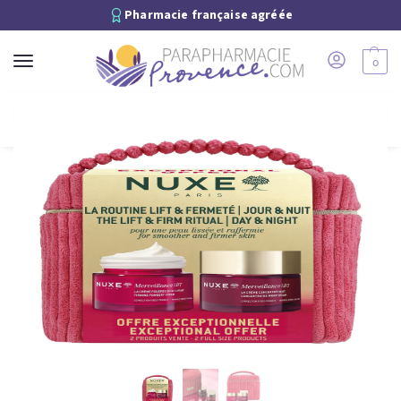
Pharmacie française agréée
0
Recherche