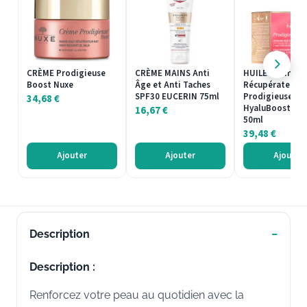
CRÈME Prodigieuse
CRÈME MAINS Anti
HUILE Baume
Boost Nuxe
Âge et Anti Taches
Récupérateur N
SPF30 EUCERIN 75ml
Prodigieuse
34,68
€
HyaluBoost Nu
16,67
€
50ml
39,48
€
Ajouter
Ajouter
Ajouter
Description
Description :
Renforcez votre peau au quotidien avec la