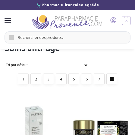
Pharmacie française agréée
0
Accueil
Soins de la Peau
Soins anti-âge
/
/
Recherche
Soins anti-âge
1
2
3
4
5
6
7