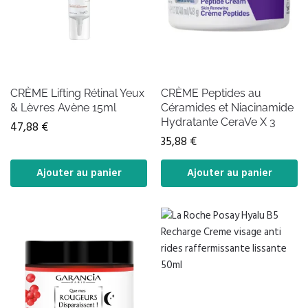
CRÈME Lifting Rétinal Yeux
CRÈME Peptides au
& Lèvres Avène 15ml
Céramides et Niacinamide
Hydratante CeraVe X 3
47,88
€
35,88
€
Ajouter au panier
Ajouter au panier