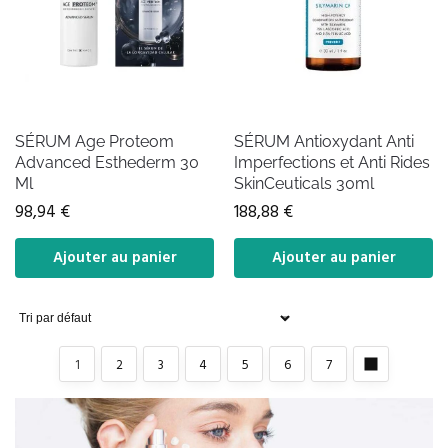
SÉRUM Age Proteom
SÉRUM Antioxydant Anti
Advanced Esthederm 30
Imperfections et Anti Rides
Ml
SkinCeuticals 30ml
98,94
€
188,88
€
Ajouter au panier
Ajouter au panier
1
2
3
4
5
6
7