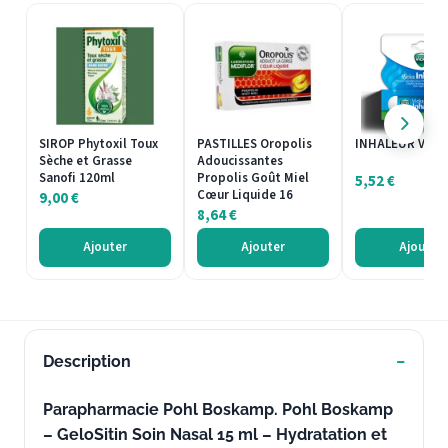
SIROP Phytoxil Toux
PASTILLES Oropolis
INHALEUR Vicks
Sèche et Grasse
Adoucissantes
Sanofi 120ml
Propolis Goût Miel
5,52
€
Cœur Liquide 16
9,00
€
8,64
€
Ajouter
Ajouter
Ajouter
Description
Parapharmacie Pohl Boskamp. Pohl Boskamp
– GeloSitin Soin Nasal 15 ml – Hydratation et