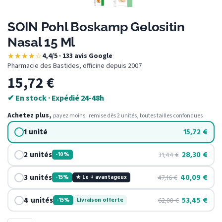
SOIN Pohl Boskamp Gelositin
Nasal 15 Ml
★★★★☆
4,4/5 · 133 avis Google
·
Pharmacie des Bastides, officine depuis 2007
15,72
€
✔ En stock · Expédié 24-48h
Achetez plus,
payez moins · remise dès 2 unités, toutes tailles confondues
1 unité
15,72
€
2 unités
28,30
€
31,44
€
-10%
3 unités
40,09
€
47,16
€
-15%
★ Le + avantageux
4 unités
53,45
€
62,88
€
-15%
Livraison offerte