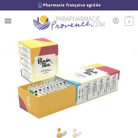
Pharmacie française agréée
0
Recherche