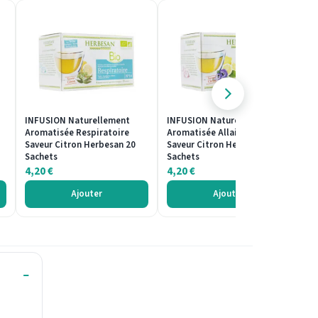
INFUSION Naturellement
INFUSION Naturellement
I
Aromatisée Respiratoire
Aromatisée Allaitement
A
Saveur Citron Herbesan 20
Saveur Citron Herbesan 20
Sa
Sachets
Sachets
S
4,20
€
4,20
€
4
Ajouter
Ajouter