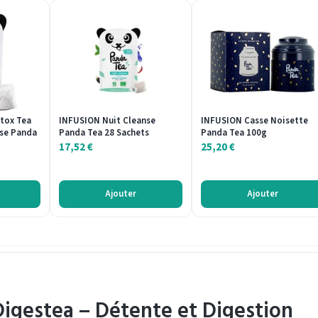
tox Tea
INFUSION Nuit Cleanse
INFUSION Casse Noisette
ise Panda
Panda Tea 28 Sachets
Panda Tea 100g
17,52
€
25,20
€
Ajouter
Ajouter
igestea – Détente et Digestion