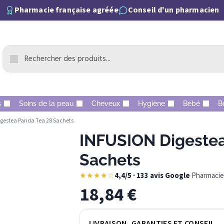
Pharmacie française agréée
Conseil d'un pharmacien
s
Soins de la peau
Cheveux
Hygiène
Bébé
B
gestea Panda Tea 28 Sachets
INFUSION Digestea
Sachets
★★★★☆
4,4/5 · 133 avis Google
·
Pharmacie 
18,84
€
LIVRAISON, GARANTIES ET CONSEIL