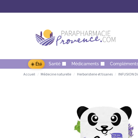
Santé
Médicaments
Complément
☀️ Été
Accueil
Médecine naturelle
Herboristerie et tisanes
INFUSION Di
/
/
/