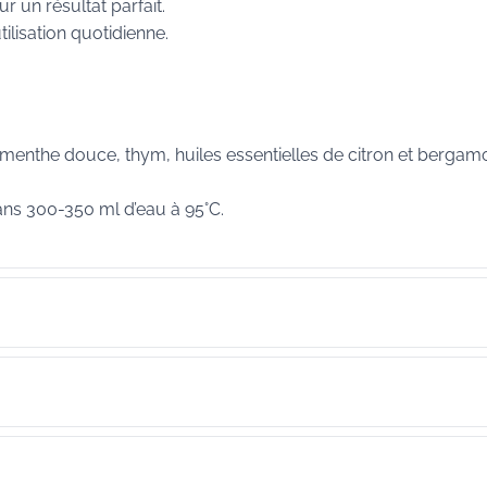
r un résultat parfait.
ilisation quotidienne.
 menthe douce, thym, huiles essentielles de citron et bergamo
ans 300-350 ml d’eau à 95°C.