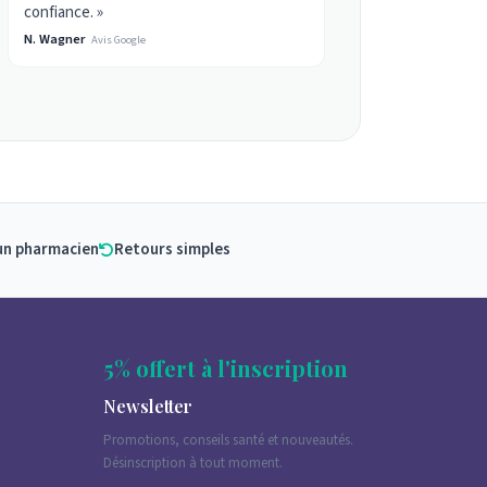
confiance. »
N. Wagner
Avis Google
un pharmacien
Retours simples
5% offert à l'inscription
Newsletter
Promotions, conseils santé et nouveautés.
Désinscription à tout moment.