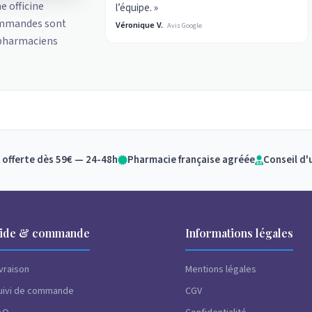
ne officine
l’équipe. »
ommandes sont
Véronique V.
Avis Google
 pharmaciens
 offerte dès 59€ — 24-48h
Pharmacie française agréée
Conseil d'
ide & commande
Informations légales
ivraison
Mentions légales
uivi de commande
CGV