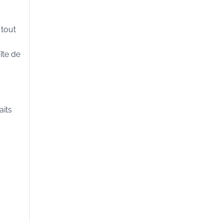
 tout
îte de
aits