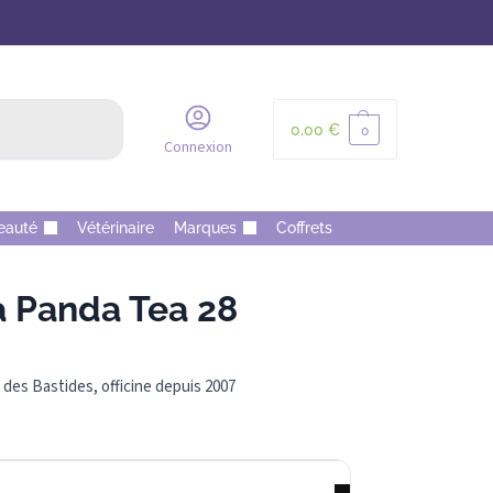
Recherche
0,00
€
0
Connexion
eauté
Vétérinaire
Marques
Coffrets
 Panda Tea 28
des Bastides, officine depuis 2007