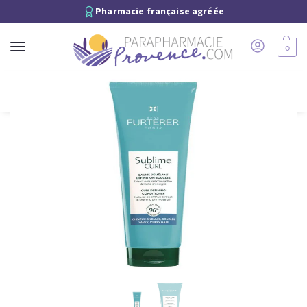
Pharmacie française agréée
0
Recherche