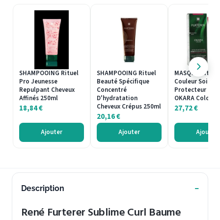
SHAMPOOING Rituel
SHAMPOOING Rituel
MASQUE Rituel 
Pro Jeunesse
Beauté Spécifique
Couleur Soin
Repulpant Cheveux
Concentré
Protecteur Cou
Affinés 250ml
D'hydratation
OKARA Color 1
Cheveux Crépus 250ml
18,84
€
27,72
€
20,16
€
Ajouter
Ajouter
Ajouter
Description
René Furterer Sublime Curl Baume