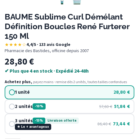
BAUME Sublime Curl Démélant
Définition Boucles René Furterer
150 Ml
★★★★☆
4,4/5 · 133 avis Google
·
Pharmacie des Bastides, officine depuis 2007
28,80
€
✔ Plus que 4 en stock · Expédié 24-48h
Achetez plus,
payez moins · remise dès 2 unités, toutes tailles confondues
1 unité
28,80
€
2 unités
51,84
€
57,60
€
-10%
3 unités
-15%
Livraison offerte
73,44
€
86,40
€
★ Le + avantageux