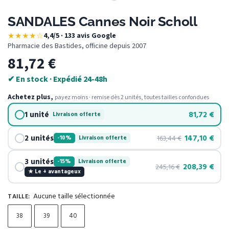
SANDALES Cannes Noir Scholl
★★★★☆
4,4/5 · 133 avis Google
·
Pharmacie des Bastides, officine depuis 2007
81,72
€
✔ En stock · Expédié 24-48h
Achetez plus,
payez moins · remise dès 2 unités, toutes tailles confondues
1 unité
81,72
€
Livraison offerte
2 unités
147,10
€
163,44
€
-10%
Livraison offerte
3 unités
-15%
Livraison offerte
208,39
€
245,16
€
★ Le + avantageux
Aucune taille sélectionnée
TAILLE
:
38
39
40