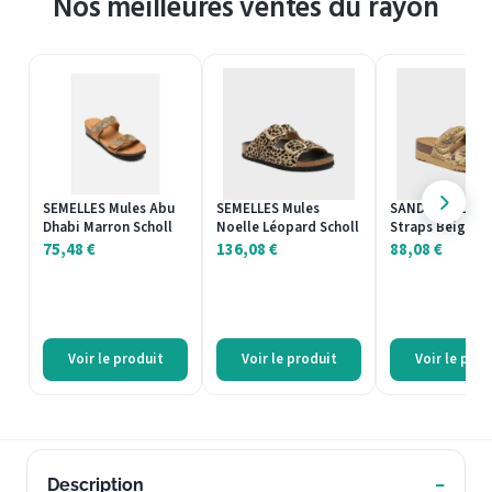
Nos meilleures ventes du rayon
SEMELLES Mules Abu
SEMELLES Mules
SANDALES Lisbo
Dhabi Marron Scholl
Noelle Léopard Scholl
Straps Beige Sc
75,48
€
136,08
€
88,08
€
Voir le produit
Voir le produit
Voir le prod
Description