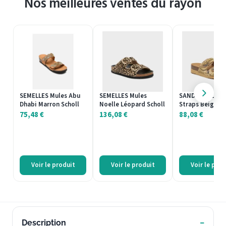
Nos meilleures ventes du rayon
SEMELLES Mules Abu
SEMELLES Mules
SANDALES Lisbo
Dhabi Marron Scholl
Noelle Léopard Scholl
Straps Beige Sc
75,48
€
136,08
€
88,08
€
Voir le produit
Voir le produit
Voir le prod
Description