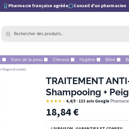
Pharmacie française agréée
Conseil d'un pharmacien
s
Soins de la peau
Cheveux
Hygiène
Bébé
B
Peigne et Lentes
TRAITEMENT ANTI
Shampooing + Peig
★★★★☆
4,4/5 · 133 avis Google
·
Pharmacie 
18,84
€
LIVRAISON, GARANTIES ET CONSEIL