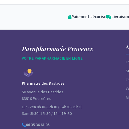
Paiement sécurisé
Livraison
A
Parapharmacie Provence
VOTRE PARAPHARMACIE EN LIGNE
L
S
F
Pharmacie des Bastides
C
50 Avenue des Bastides
M
83910 Pourrières
Lun–Ven 8h30–12h30 / 14h30–19h30
Sam 8h30–12h30 / 15h–19h30
06 35 36 61 05