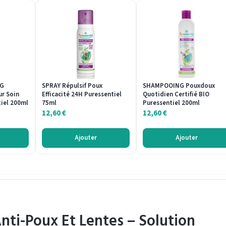
NG
SPRAY Répulsif Poux
SHAMPOOING Pouxdoux
r Soin
Efficacité 24H Puressentiel
Quotidien Certifié BIO
iel 200ml
75ml
Puressentiel 200ml
12,60
€
12,60
€
Ajouter
Ajouter
ti-Poux Et Lentes – Solution