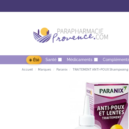
Santé
Médicaments
Complément
☀️ Été
Accueil
Marques
Paranix
TRAITEMENT ANTI-POUX Shampooing + 
/
/
/