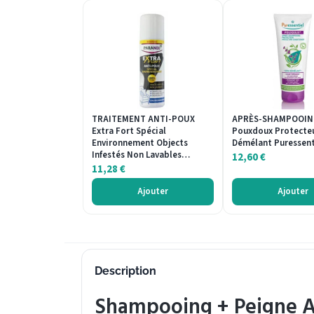
TRAITEMENT ANTI-POUX
APRÈS-SHAMPOOI
Extra Fort Spécial
Pouxdoux Protecteu
Environnement Objects
Démélant Puressent
Infestés Non Lavables…
12,60
€
11,28
€
Ajouter
Ajouter
Description
Shampooing + Peigne An