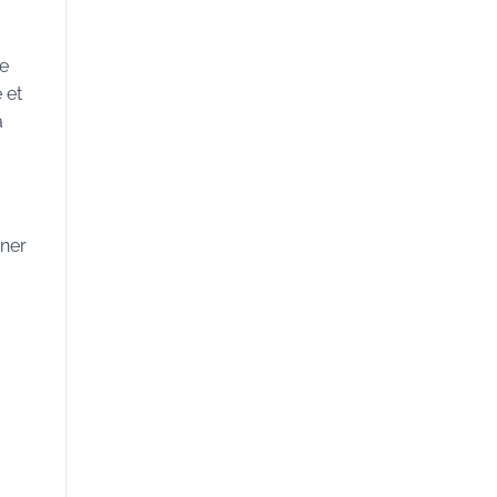
te
 et
a
iner