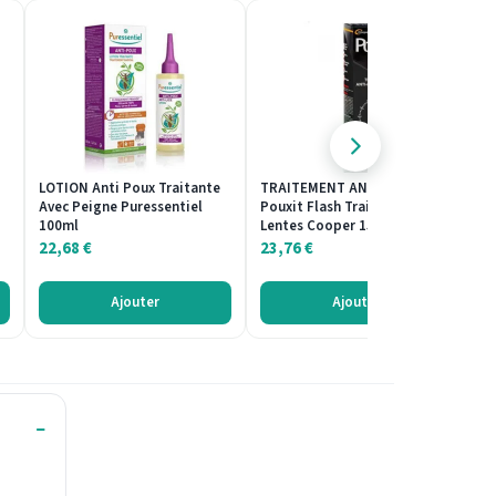
LOTION Anti Poux Traitante
TRAITEMENT ANTI-POUX
T
Avec Peigne Puressentiel
Pouxit Flash Traitement et
Pe
100ml
Lentes Cooper 150ml
Le
22,68
€
23,76
€
2
Ajouter
Ajouter