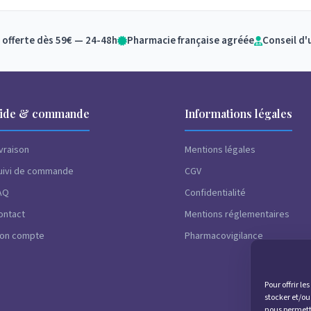
 offerte dès 59€ — 24-48h
Pharmacie française agréée
Conseil d'
ide & commande
Informations légales
ivraison
Mentions légales
uivi de commande
CGV
AQ
Confidentialité
ontact
Mentions réglementaires
on compte
Pharmacovigilance
Pour offrir l
stocker et/ou
nous permettr