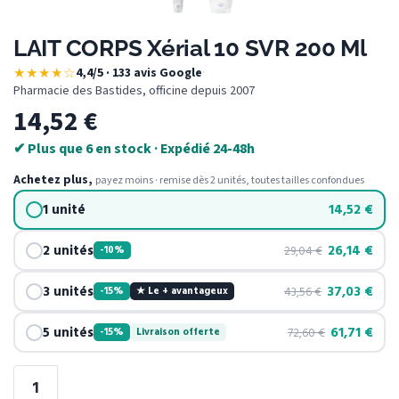
LAIT CORPS Xérial 10 SVR 200 Ml
★★★★☆
4,4/5 · 133 avis Google
·
Pharmacie des Bastides, officine depuis 2007
14,52
€
✔ Plus que 6 en stock · Expédié 24-48h
Achetez plus,
payez moins · remise dès 2 unités, toutes tailles confondues
1 unité
14,52
€
2 unités
26,14
€
29,04
€
-10%
3 unités
37,03
€
43,56
€
-15%
★ Le + avantageux
5 unités
61,71
€
72,60
€
-15%
Livraison offerte