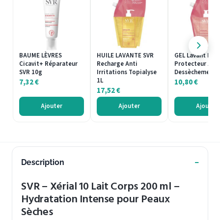
BAUME LÈVRES
HUILE LAVANTE SVR
GEL Lavant Rec
Cicavit+ Réparateur
Recharge Anti
Protecteur Anti
SVR 10g
Irritations Topialyse
Dessèchement S
1L
7,32
€
10,80
€
17,52
€
Ajouter
Ajouter
Ajouter
Description
SVR – Xérial 10 Lait Corps 200 ml –
Hydratation Intense pour Peaux
Sèches