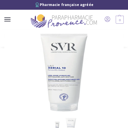
Pharmacie française agréée
0
Recherche