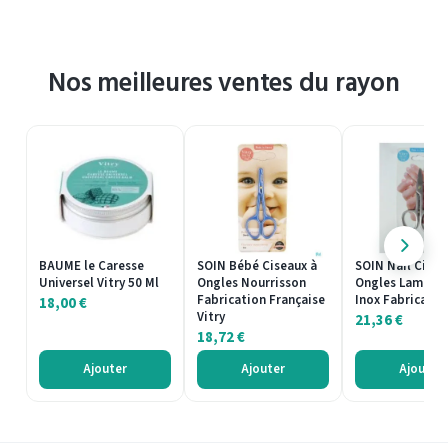
Nos meilleures ventes du rayon
BAUME le Caresse
SOIN Bébé Ciseaux à
SOIN Nail Cisea
Universel Vitry 50 Ml
Ongles Nourrisson
Ongles Lames D
Fabrication Française
Inox Fabricatio
18,00
€
Vitry
21,36
€
18,72
€
Ajouter
Ajouter
Ajouter