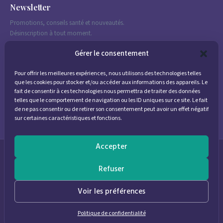
Newsletter
Promotions, conseils santé et nouveautés.
Désinscription à tout moment.
Gérer le consentement
Pour offrir les meilleures expériences, nous utilisons des technologies telles
J'accepte de recevoir des emails marketing conformément à la
que les cookies pour stocker et/ou accéder aux informations des appareils. Le
politique de confidentialité
fait de consentir à ces technologies nous permettra de traiter des données
telles que le comportement de navigation ou les ID uniques sur ce site. Le fait
de ne pas consentir ou de retirer son consentement peut avoir un effet négatif
sur certaines caractéristiques et fonctions.
Accepter
© 2026
Parapharmacie Provence
— Pharmacie des Bastides
Refuser
0
Voir les préférences
Politique de confidentialité