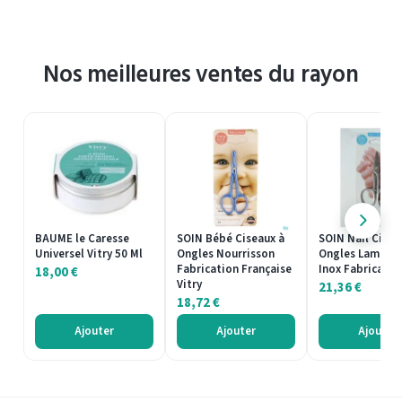
Nos meilleures ventes du rayon
BAUME le Caresse
SOIN Bébé Ciseaux à
SOIN Nail Cisea
Universel Vitry 50 Ml
Ongles Nourrisson
Ongles Lames D
Fabrication Française
Inox Fabricatio
18,00
€
Vitry
21,36
€
18,72
€
Ajouter
Ajouter
Ajouter