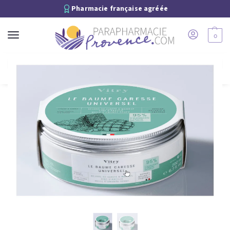
Pharmacie française agréée
0
Recherche