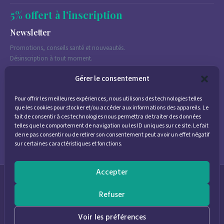
5% offert à l'inscription
Newsletter
Promotions, conseils santé et nouveautés.
Désinscription à tout moment.
Gérer le consentement
Pour offrir les meilleures expériences, nous utilisons des technologies telles
J'accepte de recevoir des emails marketing conformément à la
que les cookies pour stocker et/ou accéder aux informations des appareils. Le
politique de confidentialité
fait de consentir à ces technologies nous permettra de traiter des données
telles que le comportement de navigation ou les ID uniques sur ce site. Le fait
de ne pas consentir ou de retirer son consentement peut avoir un effet négatif
sur certaines caractéristiques et fonctions.
Accepter
© 2026
Parapharmacie Provence
— Pharmacie des Bastides
Refuser
0
Voir les préférences