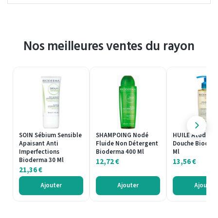
Nos meilleures ventes du rayon
SOIN Sébium Sensible
SHAMPOING Nodé
HUILE Atoderm
Apaisant Anti
Fluide Non Détergent
Douche Bioder
Imperfections
Bioderma 400 Ml
Ml
Bioderma 30 Ml
12,72
€
13,56
€
21,36
€
Ajouter
Ajouter
Ajouter