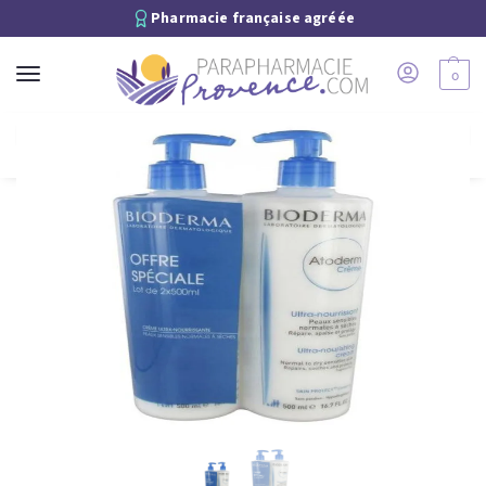
Pharmacie française agréée
0
Recherche