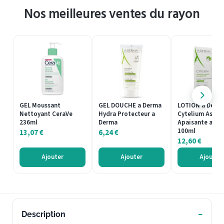
Nos meilleures ventes du rayon
GEL Moussant
GEL DOUCHE a Derma
LOTION a Derm
Nettoyant CeraVe
Hydra Protecteur a
Cytelium Asséc
236ml
Derma
Apaisante a De
100ml
13,07
€
6,24
€
12,60
€
Ajouter
Ajouter
Ajouter
Description