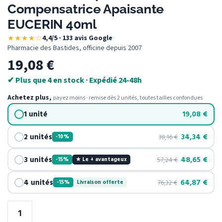
Compensatrice Apaisante
EUCERIN 40ml
★★★★☆
4,4/5 · 133 avis Google
·
Pharmacie des Bastides, officine depuis 2007
19,08
€
✔ Plus que 4 en stock · Expédié 24-48h
Achetez plus,
payez moins · remise dès 2 unités, toutes tailles confondues
1 unité
19,08
€
2 unités
34,34
€
38,16
€
-10%
3 unités
48,65
€
57,24
€
-15%
★ Le + avantageux
4 unités
64,87
€
76,32
€
-15%
Livraison offerte