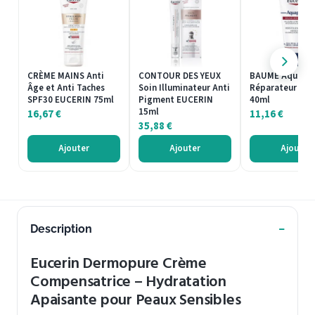
CRÈME MAINS Anti
CONTOUR DES YEUX
BAUME Aquaph
Âge et Anti Taches
Soin Illuminateur Anti
Réparateur EU
SPF30 EUCERIN 75ml
Pigment EUCERIN
40ml
15ml
16,67
€
11,16
€
35,88
€
Ajouter
Ajouter
Ajouter
Description
Eucerin Dermopure Crème
Compensatrice – Hydratation
Apaisante pour Peaux Sensibles