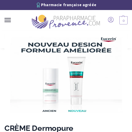
Pharmacie française agréée
0
Recherche
CRÈME Dermopure