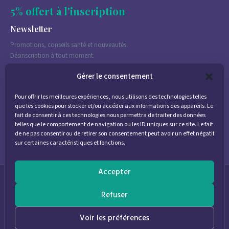
5% offert à l'inscription
Newsletter
Promotions, conseils santé et nouveautés.
Désinscription à tout moment.
Gérer le consentement
Pour offrir les meilleures expériences, nous utilisons des technologies telles
J'accepte de recevoir des emails marketing conformément à la
que les cookies pour stocker et/ou accéder aux informations des appareils. Le
politique de confidentialité
fait de consentir à ces technologies nous permettra de traiter des données
telles que le comportement de navigation ou les ID uniques sur ce site. Le fait
de ne pas consentir ou de retirer son consentement peut avoir un effet négatif
sur certaines caractéristiques et fonctions.
Accepter
© 2026
Parapharmacie Provence
— Pharmacie des Bastides
Refuser
0
Voir les préférences