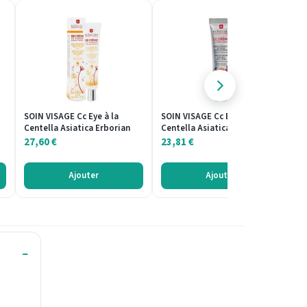
SOIN VISAGE Cc Eye à la
SOIN VISAGE Cc Eye à la
SO
Centella Asiatica Erborian
Centella Asiatica Erborian
Di
M
27,60
€
23,81
€
3
Ajouter
Ajouter