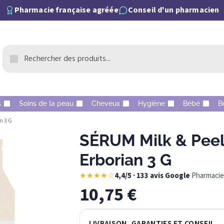
Pharmacie française agréée
Conseil d'un pharmacien
s
Soins de la peau
Cheveux
Hygiène
Bébé
B
n 3 G
SÉRUM Milk & Peel
Erborian 3 G
★★★★☆
4,4/5 · 133 avis Google
·
Pharmacie 
10,75
€
LIVRAISON, GARANTIES ET CONSEIL