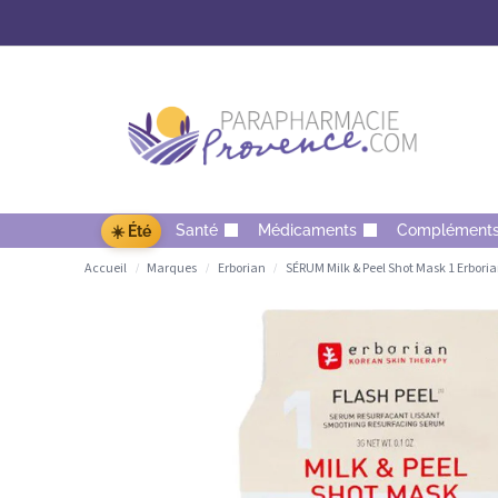
Santé
Médicaments
Complément
☀️ Été
Accueil
Marques
Erborian
SÉRUM Milk & Peel Shot Mask 1 Erboria
/
/
/