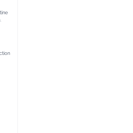
tine
.
ction