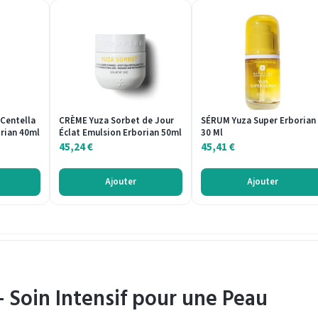
 Centella
CRÈME Yuza Sorbet de Jour
SÉRUM Yuza Super Erborian
orian 40ml
Éclat Emulsion Erborian 50ml
30 Ml
45,24
€
45,41
€
Ajouter
Ajouter
 Soin Intensif pour une Peau