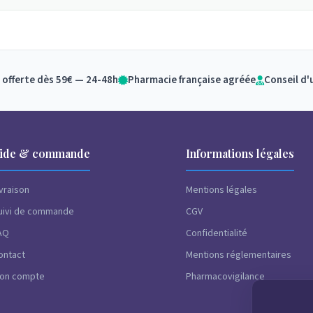
 offerte dès 59€ — 24-48h
Pharmacie française agréée
Conseil d'
ide & commande
Informations légales
ivraison
Mentions légales
uivi de commande
CGV
AQ
Confidentialité
ontact
Mentions réglementaires
on compte
Pharmacovigilance