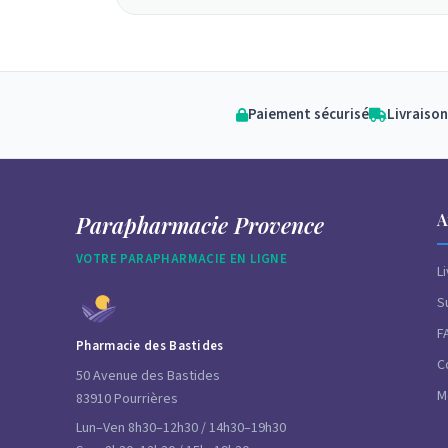
Paiement sécurisé
Livraison
A
Parapharmacie Provence
VOTRE PARAPHARMACIE EN LIGNE
L
S
F
Pharmacie des Bastides
C
50 Avenue des Bastides
M
83910 Pourrières
Lun–Ven 8h30–12h30 / 14h30–19h30