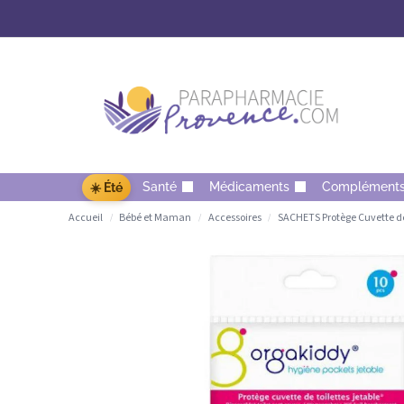
Santé
Médicaments
Complément
☀️ Été
Accueil
Bébé et Maman
Accessoires
SACHETS Protège Cuvette de 
/
/
/