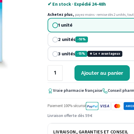
✔ En stock · Expédié 24-48h
Achetez plus,
payez moins · remise dès 2 unités, tout
1 unité
2 unités
-10%
3 unités
-15%
★ Le + avantageux
Ajouter au panier
Vraie pharmacie française
Conseil phar
Paiement 100% sécurisé
VISA
Pay
Pal
AME
Livraison offerte dès 59 €
LIVRAISON, GARANTIES ET CONSEIL