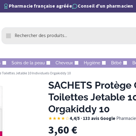
Pharmacie française agréée
Conseil d'un pharmacien
s
Soins de la peau
Cheveux
Hygiène
Bébé
B
Toilettes Jetable 10 Individuels Orgakiddy 10
SACHETS Protège 
Toilettes Jetable 1
Orgakiddy 10
★★★★☆
4,4/5 · 133 avis Google
·
Pharmacie 
3,60
€