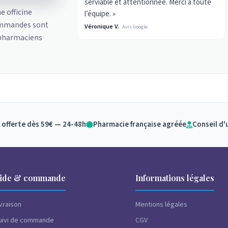
serviable et attentionnée. Merci à toute
ne officine
l’équipe. »
ommandes sont
Véronique V.
Avis Google
 pharmaciens
 offerte dès 59€ — 24-48h
Pharmacie française agréée
Conseil d'
ide & commande
Informations légales
ivraison
Mentions légales
uivi de commande
CGV