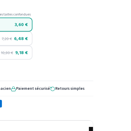
es tailles confondues
3,60
€
6,48
€
7,20
€
9,18
€
10,80
€
macien
Paiement sécurisé
Retours simples
X