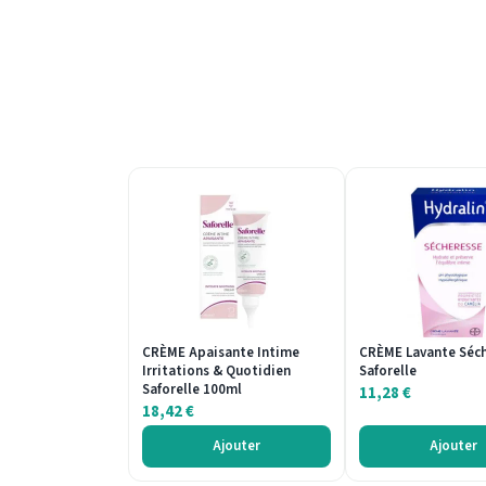
CRÈME Apaisante Intime
CRÈME Lavante Séc
Irritations & Quotidien
Saforelle
Saforelle 100ml
11,28
€
18,42
€
Ajouter
Ajouter