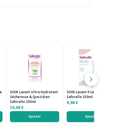
e
SOIN Lavant Ultra Hydratant
SOIN Lavant Fraicheur
LI
Sécheresse & Quotidien
Saforelle 250ml
& 
Saforelle 250ml
9,96
€
5
10,08
€
Ajouter
Ajouter