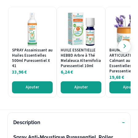
SPRAY Assainissant au
HUILE ESSENTIELLE
BAUME
Huiles Essentielles
HEBBD Arbre à Thé
ARTICULATION
500ml Puressentiel X
Melaleuca Alternifolia
Calmant au Hui
41
Puressentiel 10ml
Essentielles 30
Puressentiel X 
33,96
€
6,24
€
19,68
€
Ajouter
Ajouter
Ajouter
Description
Spray Anti-Moustique Puressentiel. Roller