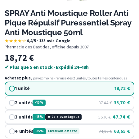
SPRAY Anti Moustique Roller Anti
Pique Répulsif Puressentiel Spray
Anti Moustique 50ml
★★★★☆
4,4/5 · 133 avis Google
·
Pharmacie des Bastides, officine depuis 2007
18,72
€
✔ Plus que 5 en stock · Expédié 24-48h
Achetez plus,
payez moins · remise dès 2 unités, toutes tailles confondues
1 unité
18,72
€
2 unités
33,70
€
37,44
€
-10%
3 unités
47,74
€
56,16
€
-15%
★ Le + avantageux
4 unités
63,65
€
74,88
€
-15%
Livraison offerte