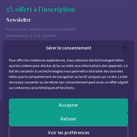
5% offert à l'inscription
Newsletter
Promotions, conseils santé et nouveautés.
Désinscription à tout moment.
Gérer le consentement
Pour offrir les meilleures expériences, nous utilisons des technologies telles
J'accepte de recevoir des emails marketing conformément à la
que les cookies pour stocker et/ou accéder aux informations des appareils. Le
politique de confidentialité
fait de consentir à ces technologies nous permettra de traiter des données
telles que le comportement de navigation ou les ID uniques sur ce site. Le fait
de ne pas consentir ou de retirer son consentement peut avoir un effet négatif
sur certaines caractéristiques et fonctions.
Accepter
© 2026
Parapharmacie Provence
— Pharmacie des Bastides
Refuser
0
Voir les préférences