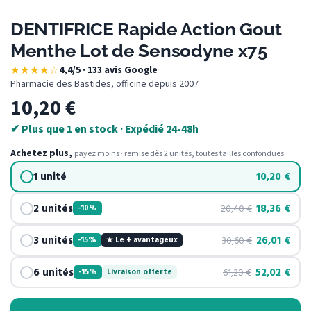
DENTIFRICE Rapide Action Gout
Menthe Lot de Sensodyne x75
★★★★☆
4,4/5 · 133 avis Google
·
Pharmacie des Bastides, officine depuis 2007
10,20
€
✔ Plus que 1 en stock · Expédié 24-48h
Achetez plus,
payez moins · remise dès 2 unités, toutes tailles confondues
1 unité
10,20
€
2 unités
18,36
€
20,40
€
-10%
3 unités
26,01
€
30,60
€
-15%
★ Le + avantageux
6 unités
52,02
€
61,20
€
-15%
Livraison offerte