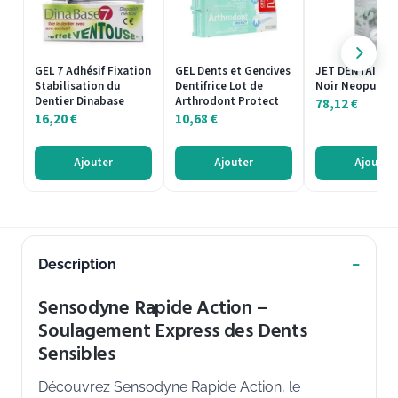
GEL 7 Adhésif Fixation
GEL Dents et Gencives
JET DENTAIRE C
Stabilisation du
Dentifrice Lot de
Noir Neopulse
Dentier Dinabase
Arthrodont Protect
78,12
€
16,20
€
10,68
€
Ajouter
Ajouter
Ajouter
Description
Sensodyne Rapide Action –
Soulagement Express des Dents
Sensibles
Découvrez Sensodyne Rapide Action, le