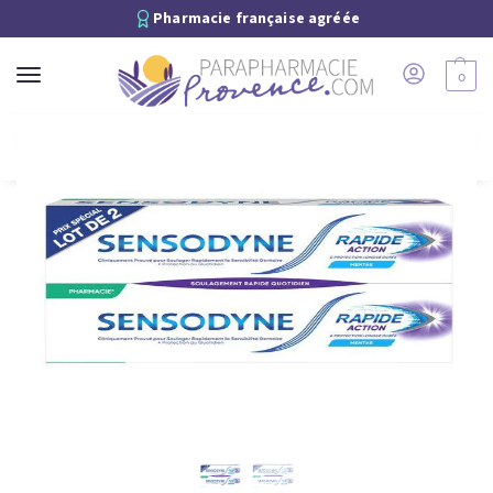
Pharmacie française agréée
0
Recherche