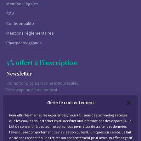
Mentions légales
CGV
Confidentialité
Mentions réglementaires
Pharmacovigilance
5% offert à l'inscription
Newsletter
Promotions, conseils santé et nouveautés.
Désinscription à tout moment.
Gérer le consentement
Pour offrir les meilleures expériences, nous utilisons des technologies telles
J'accepte de recevoir des emails marketing conformément à la
que les cookies pour stocker et/ou accéder aux informations des appareils. Le
politique de confidentialité
fait de consentir à ces technologies nous permettra de traiter des données
telles que le comportement de navigation ou les ID uniques sur ce site. Le fait
de ne pas consentir ou de retirer son consentement peut avoir un effet négatif