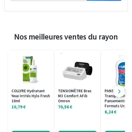
Nos meilleures ventes du rayon
COLLYRE Hydratant
TENSIOMÈTRE Bras
PANSEMENT Dis
Yeux Irrités Hylo Fresh
M3 Comfort AFib
Transparent 30
10ml
Omron
Pansements 2
Formats Urgo
10,79
€
70,56
€
6,24
€