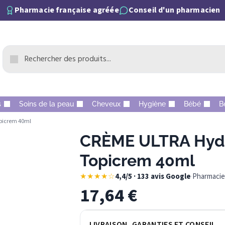
Pharmacie française agréée
Conseil d'un pharmacien
s
Soins de la peau
Cheveux
Hygiène
Bébé
B
picrem 40ml
CRÈME ULTRA Hydr
Topicrem 40ml
★★★★☆
4,4/5 · 133 avis Google
·
Pharmacie 
17,64
€
LIVRAISON, GARANTIES ET CONSEIL