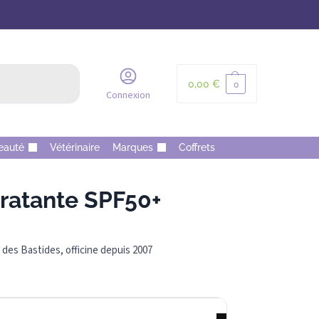
Recherche
0,00
€
0
Connexion
eauté
Vétérinaire
Marques
Coffrets
atante SPF50+
des Bastides, officine depuis 2007