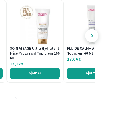
SOIN VISAGE Ultra Hydratant
FLUIDE CALM+ Apaisant
C
Hâle Progressif Topicrem 200
Topicrem 40 Ml
Lé
Ml
17,64
€
1
15,12
€
Ajouter
Ajouter