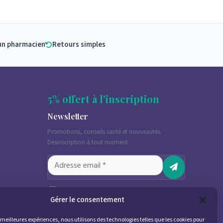
un pharmacien
Retours simples
5% offert à l'inscription
Newsletter
Promotions, conseils santé et nouveautés.
Désinscription à tout moment.
J'accepte de recevoir des emails
marketing conformément à la
Gérer le consentement
politique de confidentialité
es meilleures expériences, nous utilisons des technologies telles que les cookies pour