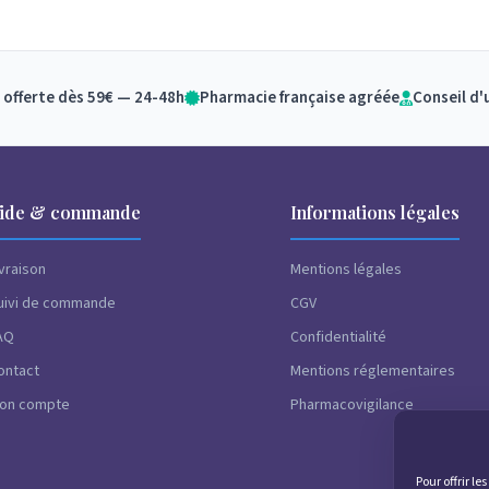
 offerte dès 59€ — 24-48h
Pharmacie française agréée
Conseil d'
ide & commande
Informations légales
ivraison
Mentions légales
uivi de commande
CGV
AQ
Confidentialité
ontact
Mentions réglementaires
on compte
Pharmacovigilance
Pour offrir l