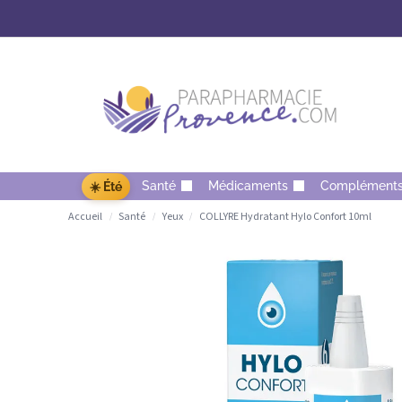
Santé
Médicaments
Complément
☀️ Été
Accueil
Santé
Yeux
COLLYRE Hydratant Hylo Confort 10ml
/
/
/