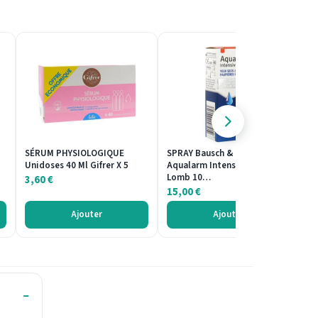
SÉRUM PHYSIOLOGIQUE
SPRAY Bausch & Lomb
G
Unidoses 40 Ml Gifrer X 5
Aqualarm Intensive Bausch &
Aq
Lomb 10…
B
3,60
€
15,00
€
9
Ajouter
Ajouter