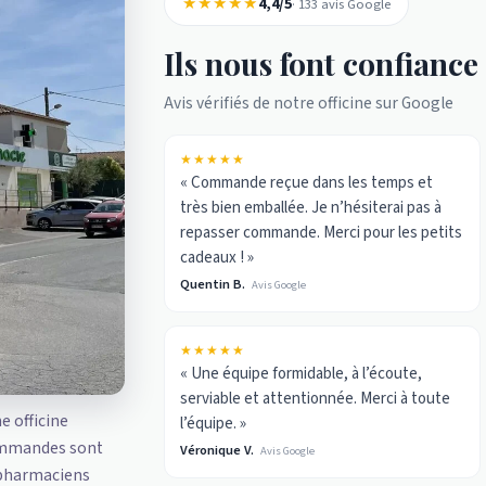
★★★★★
4,4/5
· 133 avis Google
Ils nous font confiance
Avis vérifiés de notre officine sur Google
★★★★★
« Commande reçue dans les temps et
très bien emballée. Je n’hésiterai pas à
repasser commande. Merci pour les petits
cadeaux ! »
Quentin B.
Avis Google
★★★★★
« Une équipe formidable, à l’écoute,
serviable et attentionnée. Merci à toute
ne officine
l’équipe. »
ommandes sont
Véronique V.
Avis Google
 pharmaciens