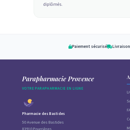
diplômés.
Paiement sécurisé
Livraison
A
Parapharmacie Provence
VOTRE PARAPHARMACIE EN LIGNE
L
S
F
Pharmacie des Bastides
C
50 Avenue des Bastides
M
83910 Pourrières