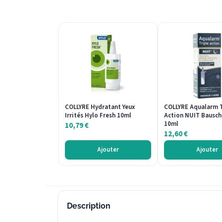
COLLYRE Hydratant Yeux
COLLYRE Aqualarm T
Irrités Hylo Fresh 10ml
Action NUIT Bausc
10ml
10,79
€
12,60
€
Ajouter
Ajouter
Description