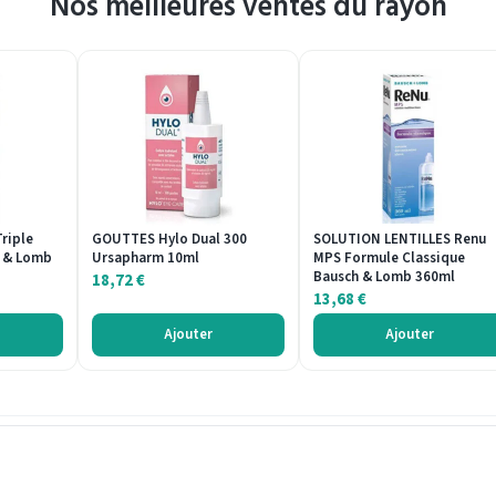
Nos meilleures ventes du rayon
riple
GOUTTES Hylo Dual 300
SOLUTION LENTILLES Renu
h & Lomb
Ursapharm 10ml
MPS Formule Classique
Bausch & Lomb 360ml
18,72
€
13,68
€
Ajouter
Ajouter