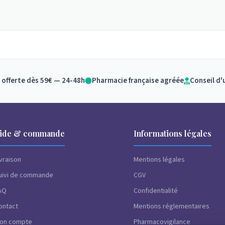
 offerte dès 59€ — 24-48h
Pharmacie française agréée
Conseil d'
ide & commande
Informations légales
ivraison
Mentions légales
uivi de commande
CGV
AQ
Confidentialité
ontact
Mentions réglementaires
on compte
Pharmacovigilance