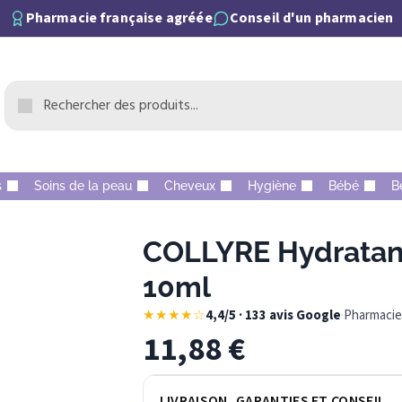
Pharmacie française agréée
Conseil d'un pharmacien
s
Soins de la peau
Cheveux
Hygiène
Bébé
B
COLLYRE Hydratant
10ml
★★★★☆
4,4/5 · 133 avis Google
·
Pharmacie 
11,88
€
LIVRAISON, GARANTIES ET CONSEIL