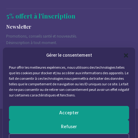
5% offert à l'inscription
Newsletter
Promotions, conseils santé et nouveautés.
Désinscription à tout moment.
Gérer le consentement
Pour offrir les meilleures expériences, nous utilisons des technologies telles
J'accepte de recevoir des emails marketing conformément à la
que les cookies pour stocker et/ou accéder aux informations des appareils. Le
politique de confidentialité
fait de consentir à ces technologies nous permettra de traiter des données
telles que le comportement de navigation ou les ID uniques sur ce site. Le fait
de ne pas consentir ou de retirer son consentement peut avoir un effet négatif
sur certaines caractéristiques et fonctions.
Accepter
© 2026
Parapharmacie Provence
— Pharmacie des Bastides
Refuser
0