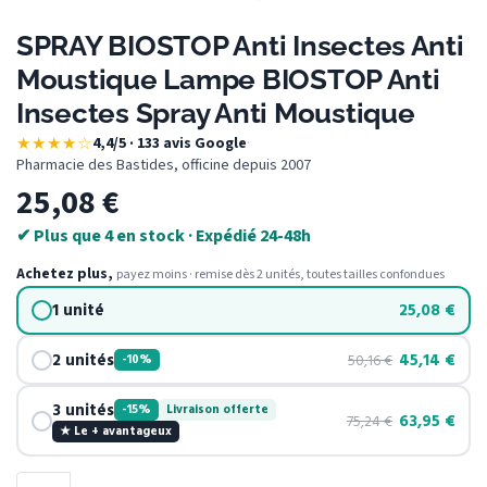
SPRAY BIOSTOP Anti Insectes Anti
Moustique Lampe BIOSTOP Anti
Insectes Spray Anti Moustique
★★★★☆
4,4/5 · 133 avis Google
·
Pharmacie des Bastides, officine depuis 2007
25,08
€
✔ Plus que 4 en stock · Expédié 24-48h
Achetez plus,
payez moins · remise dès 2 unités, toutes tailles confondues
1 unité
25,08
€
2 unités
45,14
€
50,16
€
-10%
3 unités
-15%
Livraison offerte
63,95
€
75,24
€
★ Le + avantageux