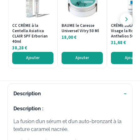
CC CRÈME à la
BAUME le Caresse
CRÈME SOLAIRE
Centella Asiatica
Universel Vitry 50 Ml
Visage la Roche
CLAIR SPF Erborian
Anthelios 50ml
18,00
€
40ml
31,68
€
38,28
€
Ajouter
Ajouter
Ajouter
Description
Description :
La fusion d’un sérum et d’un auto-bronzant à la
texture caramel nacrée.