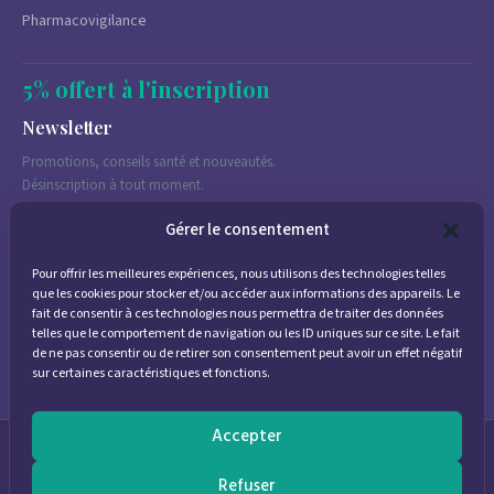
Pharmacovigilance
5% offert à l'inscription
Newsletter
Promotions, conseils santé et nouveautés.
Désinscription à tout moment.
Gérer le consentement
Pour offrir les meilleures expériences, nous utilisons des technologies telles
J'accepte de recevoir des emails marketing conformément à la
que les cookies pour stocker et/ou accéder aux informations des appareils. Le
politique de confidentialité
fait de consentir à ces technologies nous permettra de traiter des données
telles que le comportement de navigation ou les ID uniques sur ce site. Le fait
de ne pas consentir ou de retirer son consentement peut avoir un effet négatif
sur certaines caractéristiques et fonctions.
Accepter
© 2026
Parapharmacie Provence
— Pharmacie des Bastides
Refuser