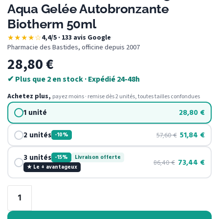
Aqua Gelée Autobronzante
Biotherm 50ml
★★★★☆
4,4/5 · 133 avis Google
·
Pharmacie des Bastides, officine depuis 2007
28,80
€
✔ Plus que 2 en stock · Expédié 24-48h
Achetez plus,
payez moins · remise dès 2 unités, toutes tailles confondues
1 unité
28,80
€
2 unités
51,84
€
57,60
€
-10%
3 unités
-15%
Livraison offerte
73,44
€
86,40
€
★ Le + avantageux