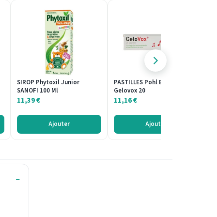
SIROP Phytoxil Junior
PASTILLES Pohl Boskamp
SP
SANOFI 100 Ml
Gelovox 20
H
11,39
€
11,16
€
1
Ajouter
Ajouter