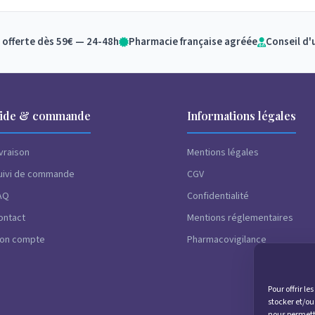
 offerte dès 59€ — 24-48h
Pharmacie française agréée
Conseil d'
ide & commande
Informations légales
ivraison
Mentions légales
uivi de commande
CGV
AQ
Confidentialité
ontact
Mentions réglementaires
on compte
Pharmacovigilance
Pour offrir l
stocker et/ou
nous permettr