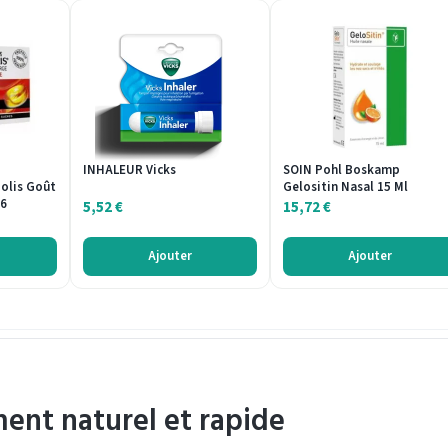
INHALEUR Vicks
SOIN Pohl Boskamp
olis Goût
Gelositin Nasal 15 Ml
16
5,52
€
15,72
€
Ajouter
Ajouter
ent naturel et rapide