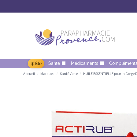
Santé
Médicaments
Complément
☀️ Été
Accueil
Marques
Santé Verte
HUILE ESSENTIELLE pour la Gorge D
/
/
/