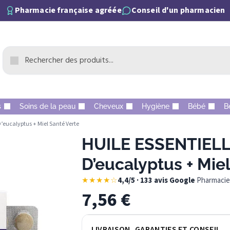
Pharmacie française agréée
Conseil d'un pharmacien
s
Soins de la peau
Cheveux
Hygiène
Bébé
B
’eucalyptus + Miel Santé Verte
HUILE ESSENTIELLE
D’eucalyptus + Mie
★★★★☆
4,4/5 · 133 avis Google
·
Pharmacie 
7,56
€
LIVRAISON, GARANTIES ET CONSEIL