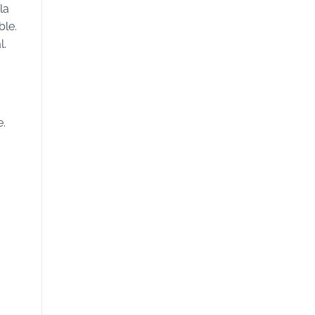
la
ble.
l.
e.