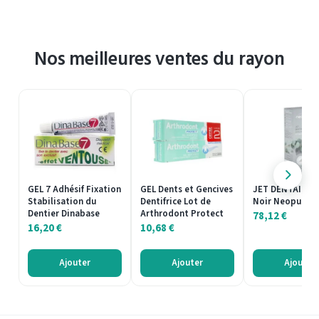
Nos meilleures ventes du rayon
GEL 7 Adhésif Fixation
GEL Dents et Gencives
JET DENTAIRE C
Stabilisation du
Dentifrice Lot de
Noir Neopulse
Dentier Dinabase
Arthrodont Protect
78,12
€
16,20
€
10,68
€
Ajouter
Ajouter
Ajouter