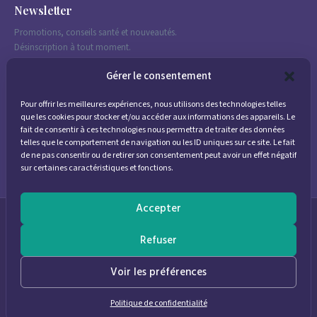
Newsletter
Promotions, conseils santé et nouveautés.
Désinscription à tout moment.
Gérer le consentement
Pour offrir les meilleures expériences, nous utilisons des technologies telles
J'accepte de recevoir des emails marketing conformément à la
que les cookies pour stocker et/ou accéder aux informations des appareils. Le
politique de confidentialité
fait de consentir à ces technologies nous permettra de traiter des données
telles que le comportement de navigation ou les ID uniques sur ce site. Le fait
de ne pas consentir ou de retirer son consentement peut avoir un effet négatif
sur certaines caractéristiques et fonctions.
Accepter
© 2026
Parapharmacie Provence
— Pharmacie des Bastides
Refuser
0
Voir les préférences
Politique de confidentialité