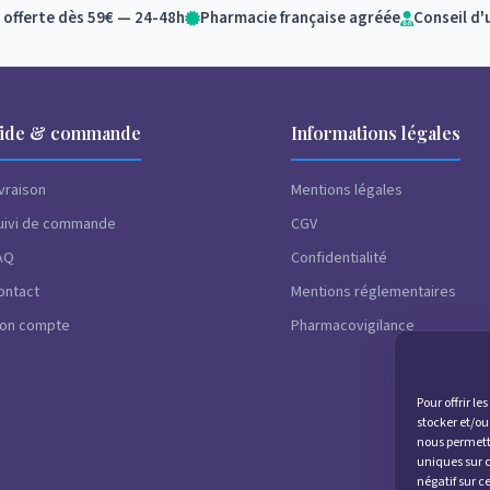
 offerte dès 59€ — 24-48h
Pharmacie française agréée
Conseil d'
ide & commande
Informations légales
ivraison
Mentions légales
uivi de commande
CGV
AQ
Confidentialité
ontact
Mentions réglementaires
on compte
Pharmacovigilance
Pour offrir l
stocker et/ou
nous permettr
uniques sur c
négatif sur c