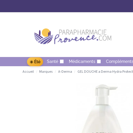
Santé
Médicaments
Complément
☀️ Été
Accueil
Marques
A-Derma
GEL DOUCHE a Derma Hydra Protect
/
/
/