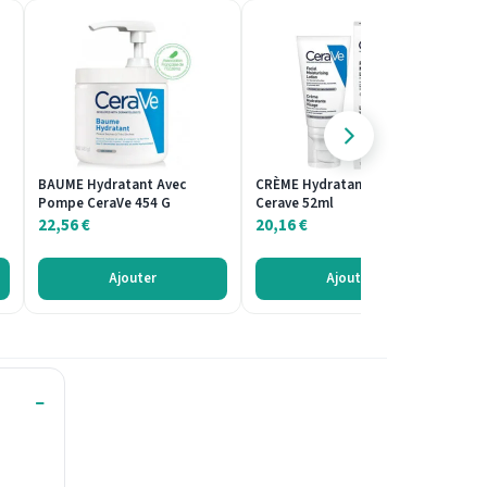
BAUME Hydratant Avec
CRÈME Hydratante Visage
G
Pompe CeraVe 454 G
Cerave 52ml
Ru
22,56
€
20,16
€
2
Ajouter
Ajouter