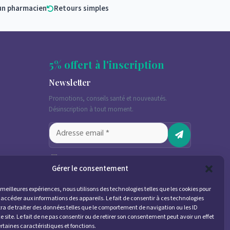
un pharmacien
Retours simples
5% offert à l'inscription
Newsletter
Promotions, conseils santé et nouveautés.
Désinscription à tout moment.
J'accepte de recevoir des emails
marketing conformément à la
Gérer le consentement
politique de confidentialité
es meilleures expériences, nous utilisons des technologies telles que les cookies pour
 accéder aux informations des appareils. Le fait de consentir à ces technologies
a de traiter des données telles que le comportement de navigation ou les ID
e site. Le fait de ne pas consentir ou de retirer son consentement peut avoir un effet
ertaines caractéristiques et fonctions.