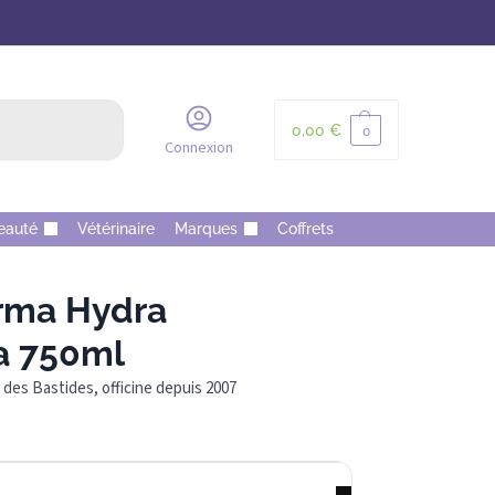
Recherche
0,00
€
0
Connexion
eauté
Vétérinaire
Marques
Coffrets
rma Hydra
a 750ml
des Bastides, officine depuis 2007