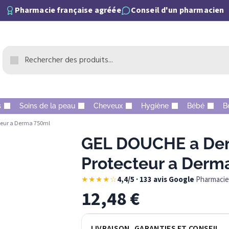
Pharmacie française agréée
Conseil d'un pharmacien
s
Soins de la peau
Cheveux
Hygiène
Bébé
B
eur a Derma 750ml
GEL DOUCHE a De
Protecteur a Derm
★★★★☆
4,4/5 · 133 avis Google
·
Pharmacie 
12,48
€
LIVRAISON, GARANTIES ET CONSEIL