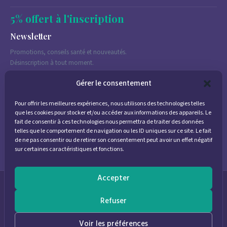
5% offert à l'inscription
Newsletter
Promotions, conseils santé et nouveautés.
Désinscription à tout moment.
Gérer le consentement
Pour offrir les meilleures expériences, nous utilisons des technologies telles
J'accepte de recevoir des emails marketing conformément à la
que les cookies pour stocker et/ou accéder aux informations des appareils. Le
politique de confidentialité
fait de consentir à ces technologies nous permettra de traiter des données
telles que le comportement de navigation ou les ID uniques sur ce site. Le fait
de ne pas consentir ou de retirer son consentement peut avoir un effet négatif
sur certaines caractéristiques et fonctions.
Accepter
© 2026
Parapharmacie Provence
— Pharmacie des Bastides
Refuser
0
Voir les préférences