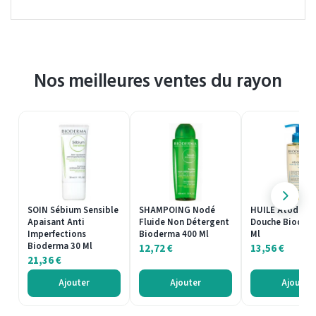
Nos meilleures ventes du rayon
SOIN Sébium Sensible
SHAMPOING Nodé
HUILE Atoderm
Apaisant Anti
Fluide Non Détergent
Douche Bioder
Imperfections
Bioderma 400 Ml
Ml
Bioderma 30 Ml
12,72
€
13,56
€
21,36
€
Ajouter
Ajouter
Ajouter