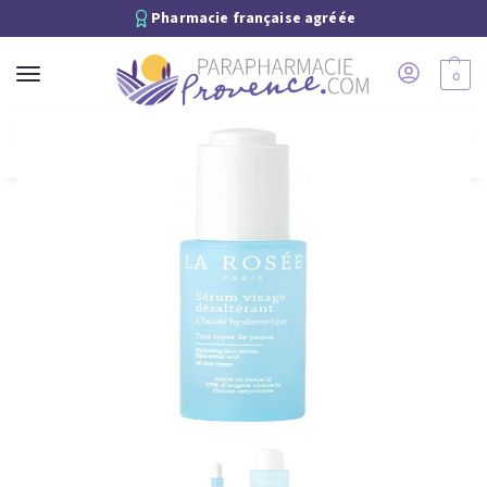
Pharmacie française agréée
0
Recherche