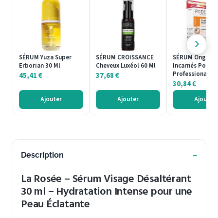
SÉRUM Yuza Super
SÉRUM CROISSANCE
SÉRUM Ongles
Erborian 30 Ml
Cheveux Luxéol 60 Ml
Incarnés Poder
Professional 8 
45,41
€
37,68
€
30,84
€
Ajouter
Ajouter
Ajouter
Description
La Rosée – Sérum Visage Désaltérant
30 ml – Hydratation Intense pour une
Peau Éclatante