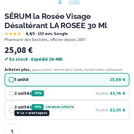
SÉRUM la Rosée Visage
Désaltérant LA ROSEE 30 Ml
★★★★☆
4,4/5 · 133 avis Google
·
Pharmacie des Bastides, officine depuis 2007
25,08
€
✔ En stock · Expédié 24-48h
Achetez plus,
payez moins · remise dès 2 unités, toutes tailles confondues
1 unité
25,08
€
2 unités
45,14
€
50,16
€
-10%
3 unités
-15%
Livraison offerte
63,95
€
75,24
€
★ Le + avantageux