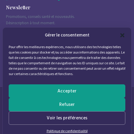
Newsletter
Promotions, conseils santé et nouveautés.
Désinscription à tout moment.
Gérer le consentement
Pour offrir les meilleures expériences, nous utilisons des technologies telles
J'accepte de recevoir des emails marketing conformément à la
que les cookies pour stocker et/ou accéder aux informations des appareils. Le
politique de confidentialité
fait de consentir à ces technologies nous permettra de traiter des données
telles que le comportement de navigation ou les ID uniques sur ce site. Le fait
de ne pas consentir ou de retirer son consentement peut avoir un effet négatif
sur certaines caractéristiques et fonctions.
Accepter
© 2026
Parapharmacie Provence
— Pharmacie des Bastides
Refuser
0
Voir les préférences
Politique de confidentialité