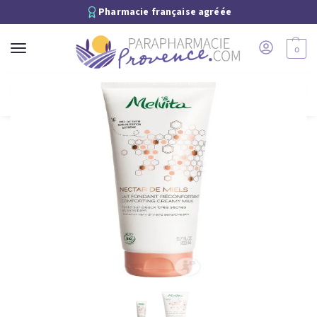
Pharmacie française agréée
0
Recherche