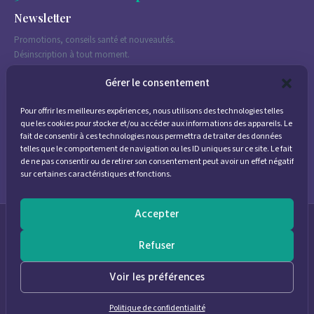
Newsletter
Promotions, conseils santé et nouveautés.
Désinscription à tout moment.
Gérer le consentement
Pour offrir les meilleures expériences, nous utilisons des technologies telles
J'accepte de recevoir des emails marketing conformément à la
que les cookies pour stocker et/ou accéder aux informations des appareils. Le
politique de confidentialité
fait de consentir à ces technologies nous permettra de traiter des données
telles que le comportement de navigation ou les ID uniques sur ce site. Le fait
de ne pas consentir ou de retirer son consentement peut avoir un effet négatif
sur certaines caractéristiques et fonctions.
Accepter
© 2026
Parapharmacie Provence
— Pharmacie des Bastides
Refuser
0
Voir les préférences
Politique de confidentialité